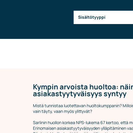
Johtoryhmä
Sisältötyyppi
Ota yhteyttä
Kympin arvoista huoltoa: näi
asiakastyytyväisyys syntyy
Mistä tunnistaa luotettavan huoltokumppanin? Milloi
vain täyty, vaan myös ylittyvät?
Sarlinin huollon korkea NPS-lukema 67 kertoo, että m
Erinomaisen asiakastyytyväisyyden ylläpitäminen vaat