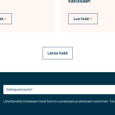
käsissään
ää
Lue lisää
Lataa lisää
Lähettämällä lomakkeen tilaat Sarlinin uutiskirjeen ja sähköisen viestinnän. Tu