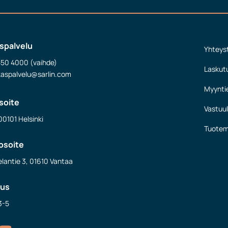
spalvelu
Yhteys
550 4000 (vaihde)
Laskut
kaspalvelu@sarlin.com
Myynti
soite
Vastuul
00101 Helsinki
Tuotem
osoite
lantie 3, 01610 Vantaa
nus
3-5