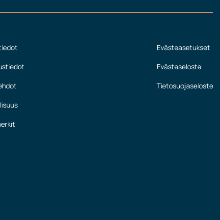
tiedot
Evästeasetukset
ustiedot
Evästeseloste
ehdot
Tietosuojaseloste
lisuus
erkit