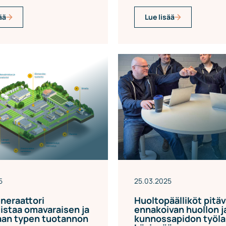
ää
Lue lisää
5
25.03.2025
neraattori
Huoltopäälliköt pitäv
istaa omavaraisen ja
ennakoivan huollon j
aan typen tuotannon
kunnossapidon työl