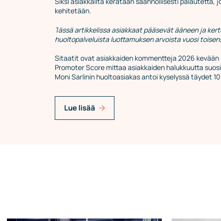
Siksi asiakkailta kerätään säännöllisesti palautetta, 
kehitetään.
T
ässä artikkelissa asiakkaat pääsevät ääneen ja kert
huoltopalveluista luottamuksen arvoista vuosi toisen
Sitaatit ovat asiakkaiden kommentteja 2026 kevään 
Promoter Score mittaa asiakkaiden halukkuutta suosit
Moni Sarlinin huoltoasiakas antoi kyselyssä täydet 10
Lue lisää