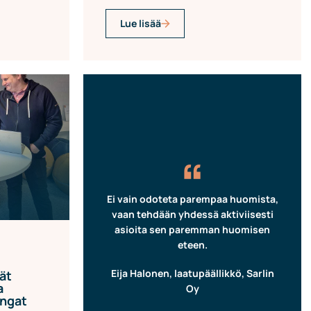
Lue lisää
“
Ei vain odoteta parempaa huomista,
vaan tehdään yhdessä aktiviisesti
asioita sen paremman huomisen
eteen.
Eija Halonen, laatupäällikkö, Sarlin
ät
a
Oy
angat