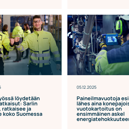
6
05.12.2025
yössä löydetään
Paineilmavuotoja esi
atkaisut: Sarlin
lähes aina konepajoi
 ratkaisee ja
vuotokartoitus on
ee koko Suomessa
ensimmäinen askel
energiatehokkuutee