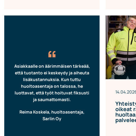
“
Asiakkaalle on äärimmäisen tärkeää,
että tuotanto ei keskeydy ja aiheuta
lisäkustannuksia. Kun tuttu
huoltoasentaja on talossa, he
14.04.202
luottavat, että työt hoituvat fiksusti
ja saumattomasti.
Yhteist
oikeat r
Reima Koskela, huoltoasentaja,
huoltaa,
Sarlin Oy
palvel