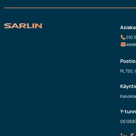
Asiaka
010 
asia
Postio
PL 750, 
Käynti
Kaivokse
Y-tun
061268