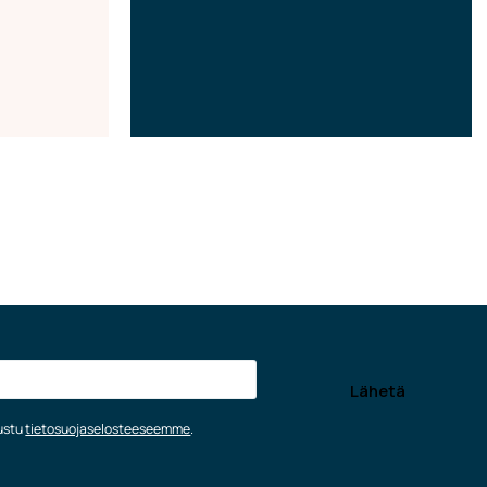
tustu
tietosuojaselosteeseemme
.