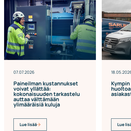
07.07.2026
18.05.202
Paineilman kustannukset
Kympin 
voivat yllättää:
huoltoa
kokonaisuuden tarkastelu
asiakas
auttaa välttämään
ylimääräisiä kuluja
Lue lis
Lue lisää