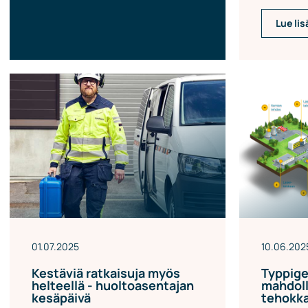
Lue lis
01.07.2025
10.06.202
Kestäviä ratkaisuja myös
Typpige
helteellä - huoltoasentajan
mahdoll
kesäpäivä
tehokk