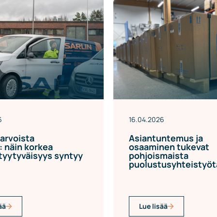
6
16.04.2026
arvoista
Asiantuntemus ja
: näin korkea
osaaminen tukevat
tyytyväisyys syntyy
pohjoismaista
puolustusyhteistyöt
ää
Lue lisää