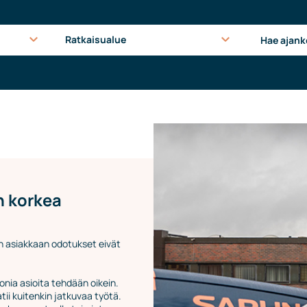
Ratkaisualue
n korkea
n asiakkaan odotukset eivät
onia asioita tehdään oikein.
ii kuitenkin jatkuvaa työtä.