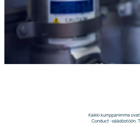
Johtoryhmä
Ota yhteyttä
Kaikki kumppanimme ovat s
Conduct -säädöstöön. Tä