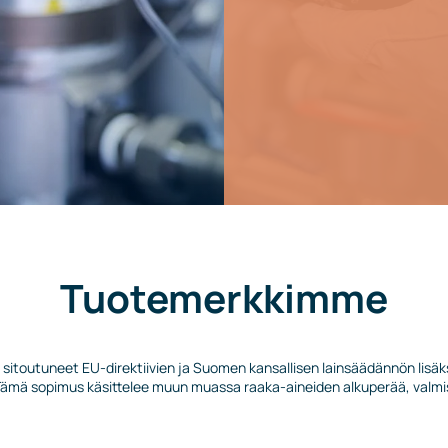
Tuotemerkkimme
itoutuneet EU-direktiivien ja Suomen kansallisen lainsäädännön lisäksi
mä sopimus käsittelee muun muassa raaka-aineiden alkuperää, valmis