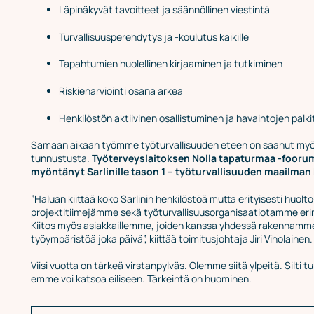
Läpinäkyvät tavoitteet ja säännöllinen viestintä
Turvallisuusperehdytys ja -koulutus kaikille
Tapahtumien huolellinen kirjaaminen ja tutkiminen
Riskienarviointi osana arkea
Henkilöstön aktiivinen osallistuminen ja havaintojen palk
Samaan aikaan työmme työturvallisuuden eteen on saanut myös 
tunnustusta.
Työterveyslaitoksen Nolla tapaturmaa -foorum
myöntänyt Sarlinille tason 1 – työturvallisuuden maailman 
”Haluan kiittää koko Sarlinin henkilöstöä mutta erityisesti huolto
projektitiimejämme sekä työturvallisuusorganisaatiotamme eri
Kiitos myös asiakkaillemme, joiden kanssa yhdessä rakennamm
työympäristöä joka päivä”, kiittää toimitusjohtaja Jiri Viholainen.
Viisi vuotta on tärkeä virstanpylväs. Olemme siitä ylpeitä. Silti t
emme voi katsoa eiliseen. Tärkeintä on huominen.