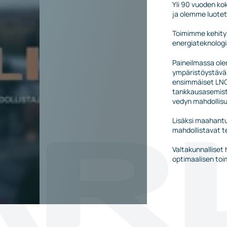
Yli 90 vuoden k
ja olemme luotet
Toimimme kehityk
energiateknologi
Paineilmassa ole
ympäristöystäväl
ensimmäiset LN
tankkausasemist
vedyn mahdollisuu
Lisäksi maahantu
mahdollistavat 
Valtakunnalliset
optimaalisen toi