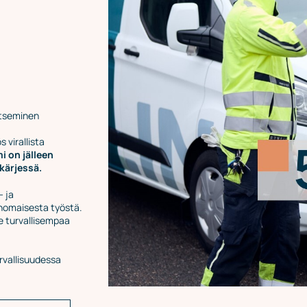
itseminen
virallista
i on jälleen
kärjessä.
- ja
nomaisesta työstä.
e turvallisempaa
urvallisuudessa