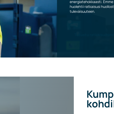
energiatehokkaasti. Emme o
huolehtii ratkaisusi huollost
tulevaisuuteen.
Tutustu ratkaisuihi
Kumpp
kohdi