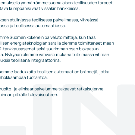
okemuksella ymmärrämme suomalaisen teollisuuden tarpeet,
tava kumppanisi vaativissakin hankkeissa.
sen etulinjassa teollisessa paineilmassa, vihreässä
assa ja teollisessa automaatiossa.
mme Suomen kokenein palvelutoimittaja, kun taas
lisen energiateknologian saralla olemme toimittaneet maan
G-tankkausasemat sekä suurimman osan biokaasun
a. Nykyään olemme vahvasti mukana tutkimassa vihreän
ksia teollisena integraattorina.
omme laadukkaita teollisen automaation brändejä, jotka
tehokkaampaa tuotantoa.
 huolto- ja elinkaaripalvelumme takaavat ratkaisujenne
minnan pitkälle tulevaisuuteen.