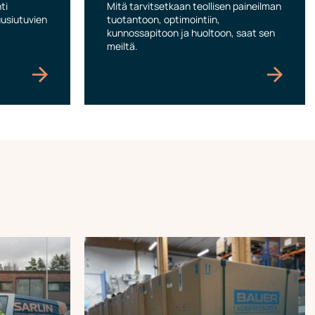
ti
Mitä tarvitsetkaan teollisen paineilman
 uusiutuvien
tuotantoon, optimointiin,
kunnossapitoon ja huoltoon, saat sen
meiltä.