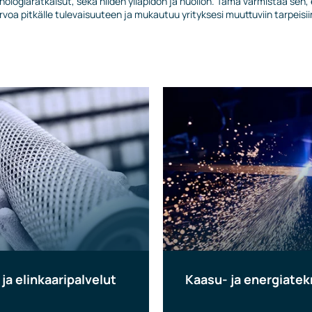
logiaratkaisut, sekä niiden ylläpidon ja huollon. Tämä varmistaa sen, e
rvoa pitkälle tulevaisuuteen ja mukautuu yrityksesi muuttuviin tarpeisii
ja elinkaaripalvelut
Kaasu- ja energiatek