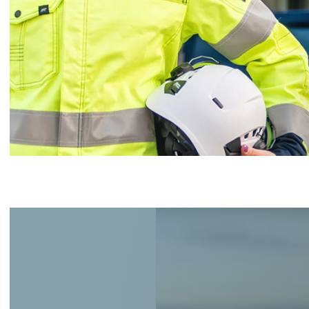
Johtoryhmä
Ota yhteyttä