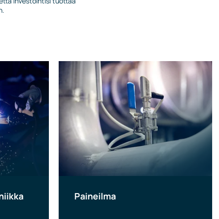
ttä investointisi tuottaa
n.
niikka
Paineilma