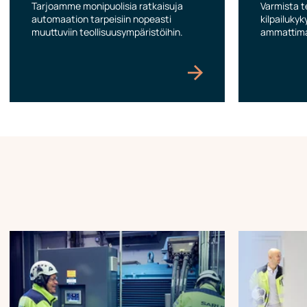
Tarjoamme monipuolisia ratkaisuja
Varmista t
automaation tarpeisiin nopeasti
kilpailuky
muuttuviin teollisuusympäristöihin.
ammattimais