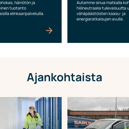
ehokas, häiriötön ja
Autamme sinua matkalla koh
kyinen tuotanto
hiilineutraalia tulevaisuutta
illa elinkaaripalveluilla.
vähäpäästöisten kaasu- ja
energiaratkaisujen avulla.
Ajankohtaista