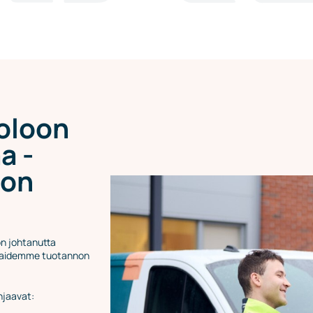
aoloon
a -
 on
oon johtanutta
kkaidemme tuotannon
hjaavat: