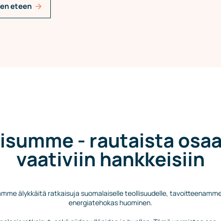
den eteen
isumme - rautaista osa
vaativiin hankkeisiin
mme älykkäitä ratkaisuja suomalaiselle teollisuudelle, tavoitteenamme
energiatehokas huominen.