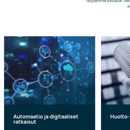
Tarjoamme kattavat tekno
a
Automaatio ja digitaaliset
Huolto- 
ratkaisut