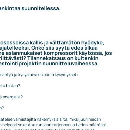
nkintaa suunnitellessa.
osesseissa kallis ja välttämätön hyödyke,
ajatelleeksi. Onko siis syytä edes alkaa
e asianmukaiset kompressorit käytössä, jos
iittävästi? Tilannekatsaus on kuitenkin
nvestointiprojektin suunnitteluvaiheessa.
ysähtyä ja kysyä ainakin nämä kysymykset:
nta hintaa?
 energialla?
on?
satelee valmistajilta näkemyksiä siitä, miksi juuri heidän
in helposti sokeutua runsaan tarjonnan ja tiedon määrästä.