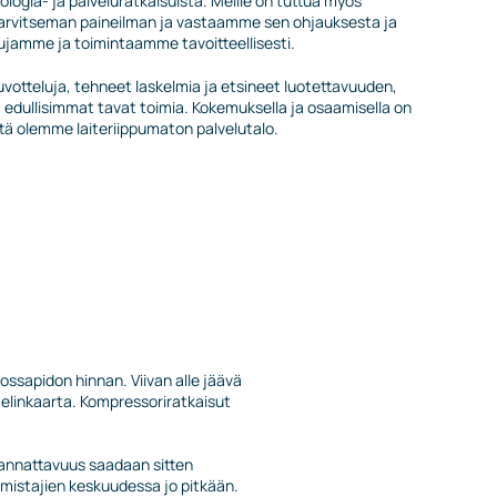
ologia- ja palveluratkaisuista. Meille on tuttua myös
 tarvitseman paineilman ja vastaamme sen ohjauksesta ja
jamme ja toimintaamme tavoitteellisesti.
tteluja, tehneet laskelmia ja etsineet luotettavuuden,
 edullisimmat tavat toimia. Kokemuksella ja osaamisella on
tä olemme laiteriippumaton palvelutalo.
ssapidon hinnan. Viivan alle jäävä
o elinkaarta. Kompressoriratkaisut
 Kannattavuus saadaan sitten
almistajien keskuudessa jo pitkään.