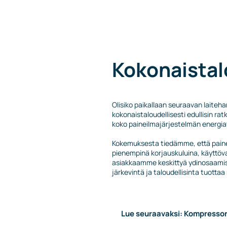
Kokonaistalo
Olisiko paikallaan seuraavan laiteh
kokonaistaloudellisesti edullisin ra
koko paineilmajärjestelmän energia
Kokemuksesta tiedämme, että painei
pienempinä korjauskuluina, käyttöv
asiakkaamme keskittyä ydinosaamise
järkevintä ja taloudellisinta tuotta
Lue seuraavaksi: Kompressori