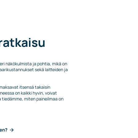
 ratkaisu
eri näkökulmista ja pohtia, mikä on
kaarikustannukset sekä laitteiden ja
maksavat itsensä takaisin
essa on kaikki hyvin, voivat
ta tiedämme, miten paineilmaa on
een?