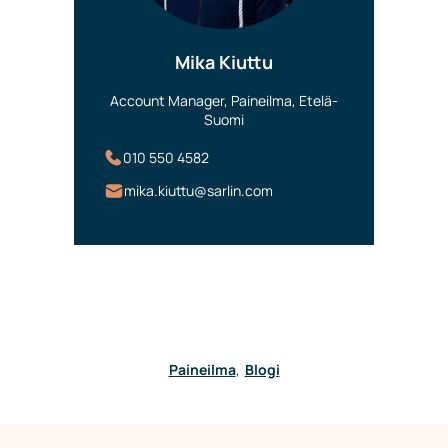
Mika Kiuttu
Account Manager, Paineilma, Etelä-
Suomi
010 550 4582
mika.kiuttu@sarlin.com
Paineilma
,
Blogi