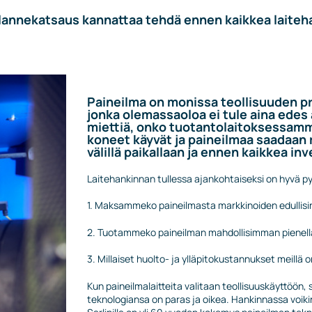
annekatsaus kannattaa tehdä ennen kaikkea laiteha
Paineilma on monissa teollisuuden pr
jonka olemassaoloa ei tule aina edes 
miettiä, onko tuotantolaitoksessamm
koneet käyvät ja paineilmaa saadaan r
välillä paikallaan ja ennen kaikkea i
Laitehankinnan tullessa ajankohtaiseksi on hyvä p
1. Maksammeko paineilmasta markkinoiden edullisi
2. Tuotammeko paineilman mahdollisimman pienellä
3. Millaiset huolto- ja ylläpitokustannukset meillä 
Kun paineilmalaitteita valitaan teollisuuskäyttöön, 
teknologiansa on paras ja oikea. Hankinnassa voik