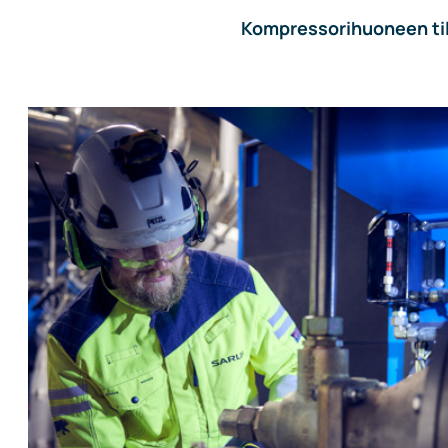
Johtoryhmä
Kompressorihuoneen til
Ota yhteyttä