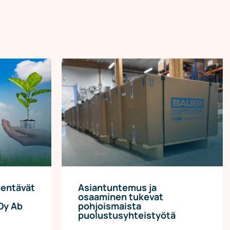
nentävät
Asiantuntemus ja
osaaminen tukevat
 Oy Ab
pohjoismaista
puolustusyhteistyötä