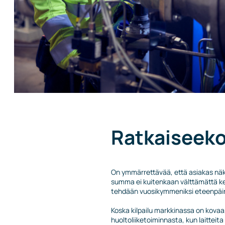
Ratkaiseeko
On ymmärrettävää, että asiakas näke
summa ei kuitenkaan välttämättä ker
tehdään vuosikymmeniksi eteenpäin,
Koska kilpailu markkinassa on kovaa
huoltoliiketoiminnasta, kun laitteit