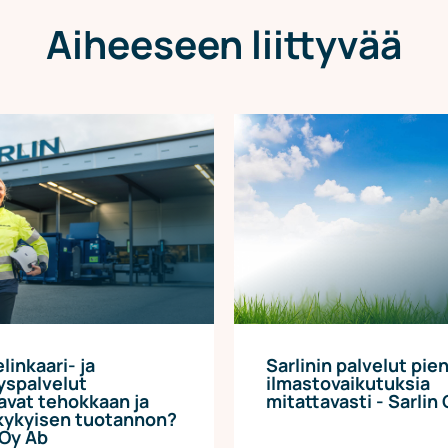
Aiheeseen liittyvää
linkaari- ja
Sarlinin palvelut pie
yspalvelut
ilmastovaikutuksia
avat tehokkaan ja
mitattavasti - Sarlin
ukykyisen tuotannon?
 Oy Ab