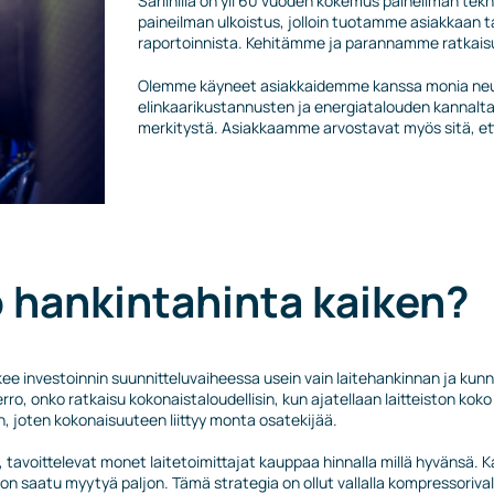
Sarlinilla on yli 60 vuoden kokemus paineilman tekn
paineilman ulkoistus, jolloin tuotamme asiakkaan
raportoinnista. Kehitämme ja parannamme ratkaisu
Olemme käyneet asiakkaidemme kanssa monia neuvo
elinkaarikustannusten ja energiatalouden kannalta
merkitystä. Asiakkaamme arvostavat myös sitä, et
 hankintahinta kaiken?
e investoinnin suunnitteluvaiheessa usein vain laitehankinnan ja kunno
ro, onko ratkaisu kokonaistaloudellisin, kun ajatellaan laitteiston kok
 joten kokonaisuuteen liittyy monta osatekijää.
, tavoittelevat monet laitetoimittajat kauppaa hinnalla millä hyvänsä.
a on saatu myytyä paljon. Tämä strategia on ollut vallalla kompressoriv