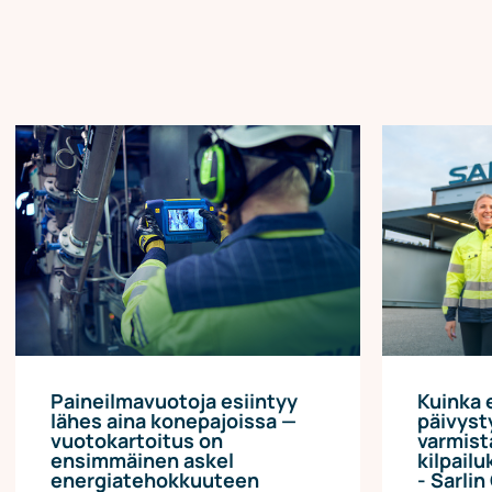
Paineilmavuotoja esiintyy
Kuinka e
lähes aina konepajoissa —
päivyst
vuotokartoitus on
varmist
ensimmäinen askel
kilpail
energiatehokkuuteen
- Sarlin