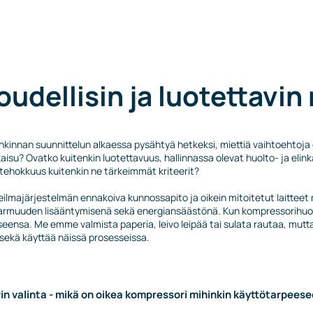
udellisin ja luotettavin
ankinnan suunnittelun alkaessa pysähtyä hetkeksi, miettiä vaihtoehtoja 
tkaisu? Ovatko kuitenkin luotettavuus, hallinnassa olevat huolto- ja elin
tehokkuus kuitenkin ne tärkeimmät kriteerit?
lmajärjestelmän ennakoiva kunnossapito ja oikein mitoitetut laitteet 
armuuden lisääntymisenä sekä energiansäästönä. Kun kompressorihuone
ensa. Me emme valmista paperia, leivo leipää tai sulata rautaa, mut
a sekä käyttää näissä prosesseissa.
n valinta - mikä on oikea kompressori mihinkin käyttötarpees