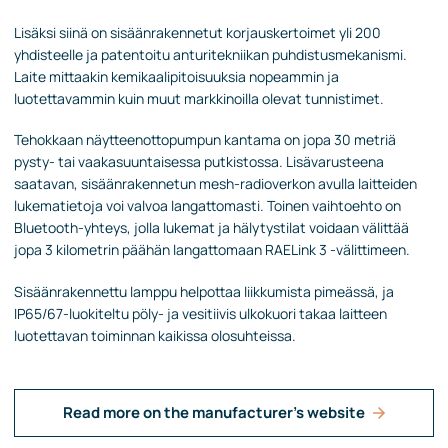
Lisäksi siinä on sisäänrakennetut korjauskertoimet yli 200
yhdisteelle ja patentoitu anturitekniikan puhdistusmekanismi.
Laite mittaakin kemikaalipitoisuuksia nopeammin ja
luotettavammin kuin muut markkinoilla olevat tunnistimet.
Tehokkaan näytteenottopumpun kantama on jopa 30 metriä
pysty- tai vaakasuuntaisessa putkistossa. Lisävarusteena
saatavan, sisäänrakennetun mesh-radioverkon avulla laitteiden
lukematietoja voi valvoa langattomasti. Toinen vaihtoehto on
Bluetooth-yhteys, jolla lukemat ja hälytystilat voidaan välittää
jopa 3 kilometrin päähän langattomaan RAELink 3 -välittimeen.
Sisäänrakennettu lamppu helpottaa liikkumista pimeässä, ja
IP65/67-luokiteltu pöly- ja vesitiivis ulkokuori takaa laitteen
luotettavan toiminnan kaikissa olosuhteissa.
Read more on the manufacturer's website