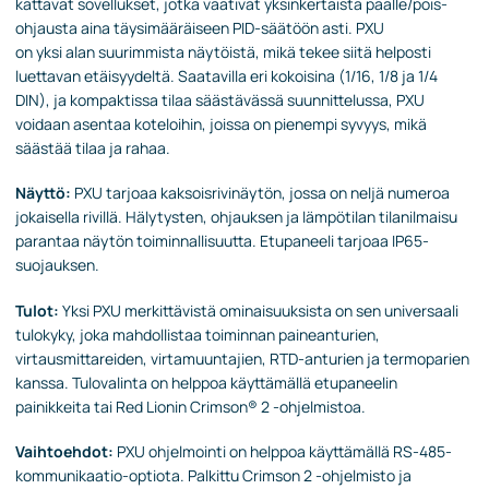
kattavat sovellukset, jotka vaativat yksinkertaista päälle/pois-
ohjausta aina täysimääräiseen PID-säätöön asti. PXU
on yksi alan suurimmista näytöistä, mikä tekee siitä helposti
luettavan etäisyydeltä. Saatavilla eri kokoisina (1/16, 1/8 ja 1/4
DIN), ja kompaktissa tilaa säästävässä suunnittelussa, PXU
voidaan asentaa koteloihin, joissa on pienempi syvyys, mikä
säästää tilaa ja rahaa.
Näyttö:
PXU tarjoaa kaksoisrivinäytön, jossa on neljä numeroa
jokaisella rivillä. Hälytysten, ohjauksen ja lämpötilan tilanilmaisu
parantaa näytön toiminnallisuutta. Etupaneeli tarjoaa IP65-
suojauksen.
Tulot:
Yksi PXU merkittävistä ominaisuuksista on sen universaali
tulokyky, joka mahdollistaa toiminnan paineanturien,
virtausmittareiden, virtamuuntajien, RTD-anturien ja termoparien
kanssa. Tulovalinta on helppoa käyttämällä etupaneelin
painikkeita tai Red Lionin Crimson® 2 -ohjelmistoa.
Vaihtoehdot:
PXU ohjelmointi on helppoa käyttämällä RS-485-
kommunikaatio-optiota. Palkittu Crimson 2 -ohjelmisto ja