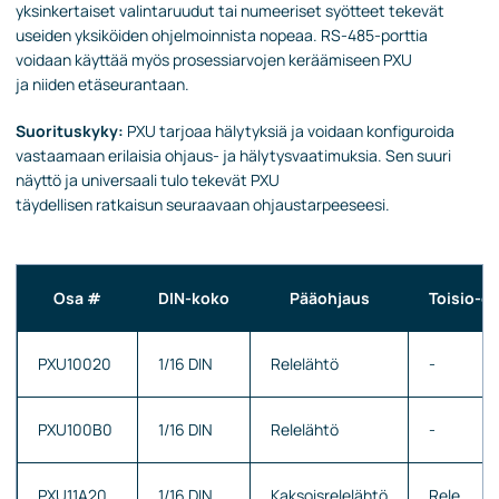
yksinkertaiset valintaruudut tai numeeriset syötteet tekevät
useiden yksiköiden ohjelmoinnista nopeaa. RS-485-porttia
voidaan käyttää myös prosessiarvojen keräämiseen PXU
ja niiden etäseurantaan.
Suorituskyky:
PXU tarjoaa hälytyksiä ja voidaan konfiguroida
vastaamaan erilaisia ohjaus- ja hälytysvaatimuksia. Sen suuri
näyttö ja universaali tulo tekevät PXU
täydellisen ratkaisun seuraavaan ohjaustarpeeseesi.
Osa #
DIN-koko
Pääohjaus
Toisio-o
PXU10020
1/16 DIN
Relelähtö
-
PXU100B0
1/16 DIN
Relelähtö
-
PXU11A20
1/16 DIN
Kaksoisrelelähtö
Rele