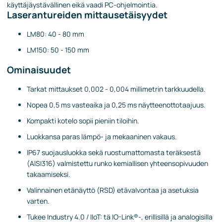
käyttäjäystävällinen eikä vaadi PC-ohjelmointia.
Laserantureiden mittausetäisyydet
LM80: 40 - 80 mm
LM150: 50 - 150 mm
Ominaisuudet
Tarkat mittaukset 0,002 - 0,004 millimetrin tarkkuudella.
Nopea 0,5 ms vasteaika ja 0,25 ms näytteenottotaajuus.
Kompakti kotelo sopii pieniin tiloihin.
Luokkansa paras lämpö- ja mekaaninen vakaus.
IP67 suojausluokka sekä ruostumattomasta teräksestä
(AISI316) valmistettu runko kemiallisen yhteensopivuuden
takaamiseksi.
Valinnainen etänäyttö (RSD) etävalvontaa ja asetuksia
varten.
Tukee Industry 4.0 / IIoT: tä IO-Link®-, erillisillä ja analogisilla