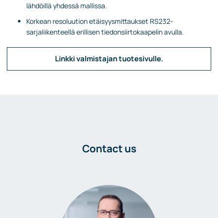
lähdöillä yhdessä mallissa.
Korkean resoluution etäisyysmittaukset RS232-
sarjaliikenteellä erillisen tiedonsiirtokaapelin avulla.
Linkki valmistajan tuotesivulle.
Contact us