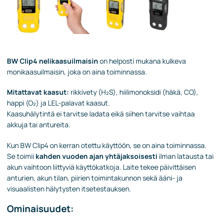
BW Clip4 nelikaasuilmaisin
on helposti mukana kulkeva
monikaasuilmaisin, joka on aina toiminnassa.
Mitattavat kaasut:
rikkivety (H₂S), hiilimonoksidi (häkä, CO),
happi (O₂) ja LEL-palavat kaasut.
Kaasuhälytintä ei tarvitse ladata eikä siihen tarvitse vaihtaa
akkuja tai antureita.
Kun BW Clip4 on kerran otettu käyttöön, se on aina toiminnassa.
Se toimii
kahden vuoden ajan yhtäjaksoisesti
ilman latausta tai
akun vaihtoon liittyviä käyttökatkoja. Laite tekee päivittäisen
anturien, akun tilan, piirien toimintakunnon sekä ääni- ja
visuaalisten hälytysten itsetestauksen.
Ominaisuudet: