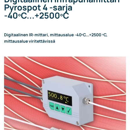
Pyrospot 4 -sarja
-40ºC...+2500ºC
Digitaalinen IR-mittari, mittausalue -40ºC...+2500 ºC,
mittausalue viritettävissä