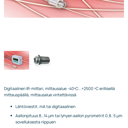
Digitaalinen IR-mittari, mittausalue -40ºC...+2500 ºC erillisellä
mittauspäällä, mittausalue viritettävissä
Lähtöviestit; mA tai digitaaalinen
Aallonpituus 8…14 µm tai lyhyen aallon pyrometrit 0,8..5 µm
sovelluksesta riippuen