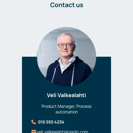
Contact us
Veli Valkealahti
Product Manager, Process
automation
010 550 4234
veli.valkealahti@sarlin.com