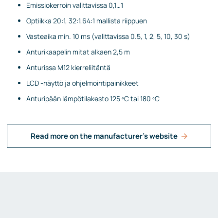
Emissiokerroin valittavissa 0,1…1
Optiikka 20:1, 32:1,64:1 mallista riippuen
Vasteaika min. 10 ms (valittavissa 0.5, 1, 2, 5, 10, 30 s)
Anturikaapelin mitat alkaen 2,5 m
Anturissa M12 kierreliitäntä
LCD -näyttö ja ohjelmointipainikkeet
Anturipään lämpötilakesto 125 ºC tai 180 ºC
Read more on the manufacturer's website