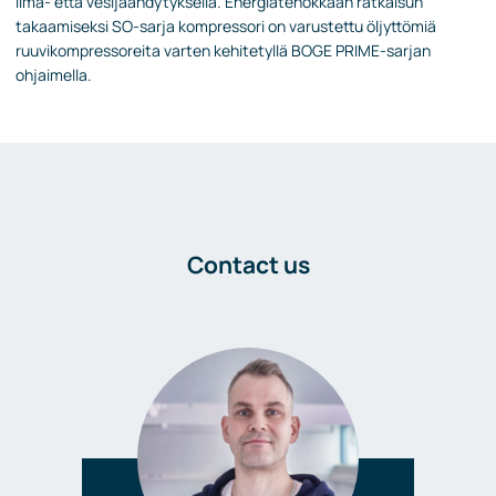
ilma- että vesijäähdytyksellä. Energiatehokkaan ratkaisun
takaamiseksi SO-sarja kompressori on varustettu öljyttömiä
ruuvikompressoreita varten kehitetyllä BOGE PRIME-sarjan
ohjaimella.
Contact us