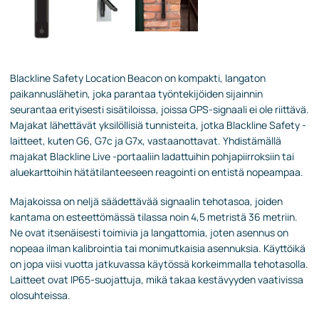
Blackline Safety Location Beacon on kompakti, langaton
paikannuslähetin, joka parantaa työntekijöiden sijainnin
seurantaa erityisesti sisätiloissa, joissa GPS-signaali ei ole riittävä.
Majakat lähettävät yksilöllisiä tunnisteita, jotka Blackline Safety -
laitteet, kuten G6, G7c ja G7x, vastaanottavat. Yhdistämällä
majakat Blackline Live -portaaliin ladattuihin pohjapiirroksiin tai
aluekarttoihin hätätilanteeseen reagointi on entistä nopeampaa.
Majakoissa on neljä säädettävää signaalin tehotasoa, joiden
kantama on esteettömässä tilassa noin 4,5 metristä 36 metriin.
Ne ovat itsenäisesti toimivia ja langattomia, joten asennus on
nopeaa ilman kalibrointia tai monimutkaisia asennuksia. Käyttöikä
on jopa viisi vuotta jatkuvassa käytössä korkeimmalla tehotasolla.
Laitteet ovat IP65-suojattuja, mikä takaa kestävyyden vaativissa
olosuhteissa.