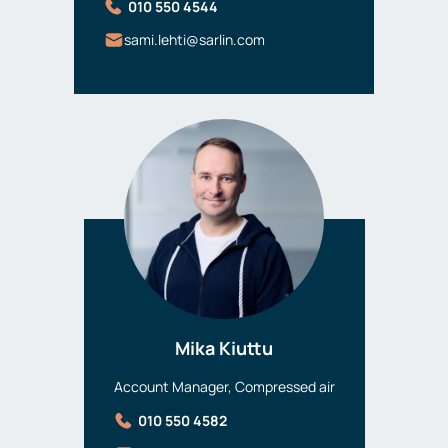
010 550 4544
sami.lehti@sarlin.com
Mika Kiuttu
Account Manager, Compressed air
010 550 4582