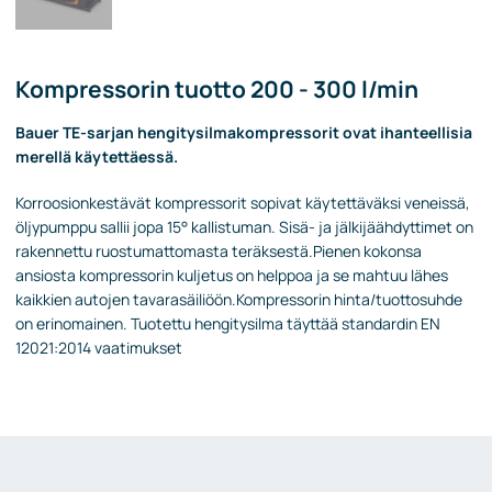
Kompressorin tuotto 200 - 300 l/min
Bauer TE-sarjan hengitysilmakompressorit ovat ihanteellisia
merellä käytettäessä.
Korroosionkestävät kompressorit sopivat käytettäväksi veneissä,
öljypumppu sallii jopa 15° kallistuman. Sisä- ja jälkijäähdyttimet on
rakennettu ruostumattomasta teräksestä.Pienen kokonsa
ansiosta kompressorin kuljetus on helppoa ja se mahtuu lähes
kaikkien autojen tavarasäiliöön.Kompressorin hinta/tuottosuhde
on erinomainen. Tuotettu hengitysilma täyttää standardin EN
12021:2014 vaatimukset