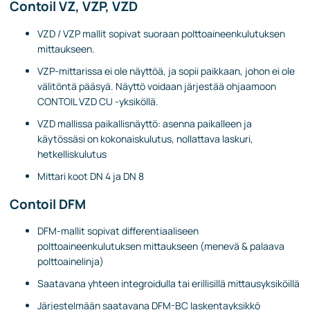
Contoil VZ, VZP, VZD
VZD / VZP mallit sopivat suoraan polttoaineenkulutuksen
mittaukseen.
VZP-mittarissa ei ole näyttöä, ja sopii paikkaan, johon ei ole
välitöntä pääsyä. Näyttö voidaan järjestää ohjaamoon
CONTOIL VZD CU -yksiköllä.
VZD mallissa paikallisnäyttö: asenna paikalleen ja
käytössäsi on kokonaiskulutus, nollattava laskuri,
hetkelliskulutus
Mittari koot DN 4 ja DN 8
Contoil DFM
DFM-mallit sopivat differentiaaliseen
polttoaineenkulutuksen mittaukseen (menevä & palaava
polttoainelinja)
Saatavana yhteen integroidulla tai erillisillä mittausyksiköillä
Järjestelmään saatavana DFM-BC laskentayksikkö