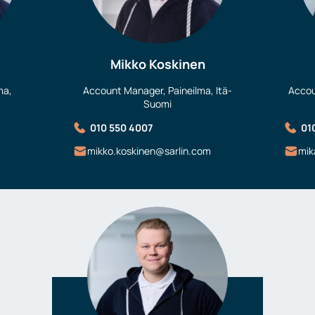
Mikko Koskinen
ma,
Account Manager, Paineilma, Itä-
Accou
Suomi
010 550 4007
01
mikko.koskinen@sarlin.com
mik