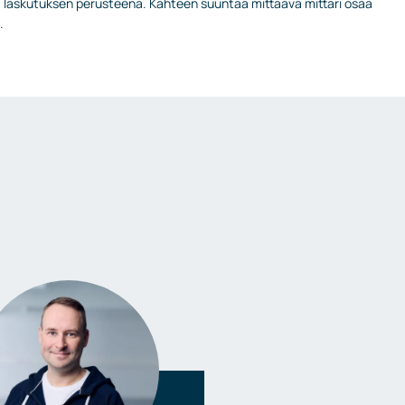
. laskutuksen perusteena. Kahteen suuntaa mittaava mittari osaa
.