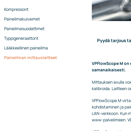
Kompressorit
Paineilmakuivaimet
Paineilmasuodattimet
Typpigeneraattorit
Pyydä tarjous ta
Lääkkeellinen paineilma
Paineilman mittauslaitteet
VPFlowScope M on er
samanaikaisesti.
Mittauksen avulla vo
kalibroida. Laitteen
VPFlowScope M virtau
kohdistaminen ja pai
LAN-verkkoon. Kun mit
www-palvelimeen. VPF