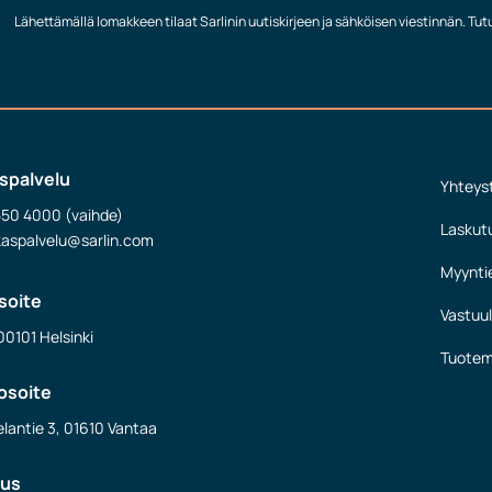
Lähettämällä lomakkeen tilaat Sarlinin uutiskirjeen ja sähköisen viestinnän. Tu
spalvelu
Yhteys
550 4000 (vaihde)
Laskut
kaspalvelu@sarlin.com
Myynti
soite
Vastuul
00101 Helsinki
Tuotem
osoite
lantie 3, 01610 Vantaa
nus