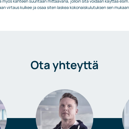
myös kahteen suuntaan mittaavana, jolloin sitä voidaan käyttää esim
taan virtaus kulkee ja osaa siten laskea kokonaiskulutuksen sen mukaan
Ota yhteyttä