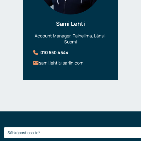
Sami Lehti
Account Manager, Paineilma, Länsi-
Suomi
010 550 4544
sami.lehti@sarlin.com