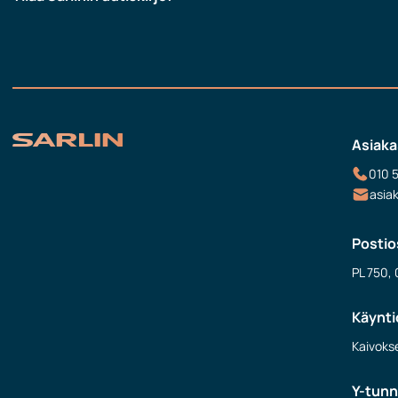
Asiaka
010 
asia
Postio
PL 750, 
Käynti
Kaivokse
Y-tun