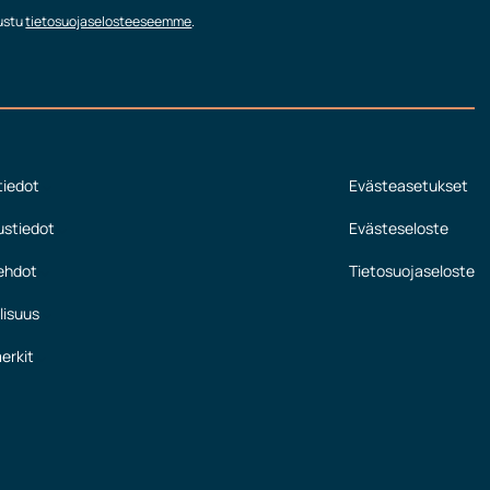
tustu
tietosuojaselosteeseemme
.
tiedot
Evästeasetukset
ustiedot
Evästeseloste
ehdot
Tietosuojaseloste
lisuus
erkit