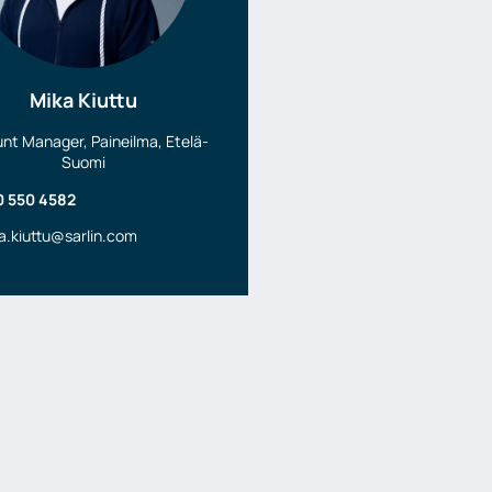
Mika Kiuttu
nt Manager, Paineilma, Etelä-
Suomi
0 550 4582
a.kiuttu@sarlin.com