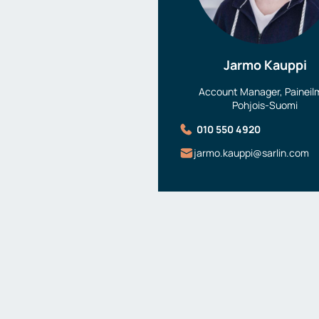
Jarmo Kauppi
Account Manager, Paineil
Pohjois-Suomi
010 550 4920
jarmo.kauppi@sarlin.com