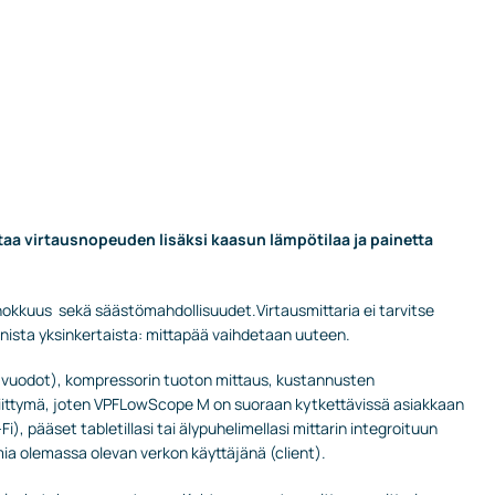
taa virtausnopeuden lisäksi kaasun lämpötilaa ja painetta
hokkuus sekä säästömahdollisuudet.Virtausmittaria ei tarvitse
nnista yksinkertaista: mittapää vaihdetaan uuteen.
mavuodot), kompressorin tuoton mittaus, kustannusten
-liittymä, joten VPFLowScope M on suoraan kytkettävissä asiakkaan
 pääset tabletillasi tai älypuhelimellasi mittarin integroituun
ia olemassa olevan verkon käyttäjänä (client).