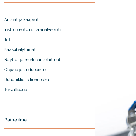
Johtoryhmä
Ota yhteyttä
Anturit ja kaapelit
Instrumentointi ja analysointi
IIoT
Kaasuhälyttimet
Näyttö- ja merkinantolaitteet
Ohjaus ja tiedonsiirto
Robotiikka ja konenäkö
Turvallisuus
Paineilma