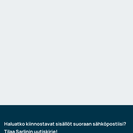
Haluatko kiinnostavat sisällöt suoraan sähköpostiisi?
Tilaa Sarlinin uutiskirje!