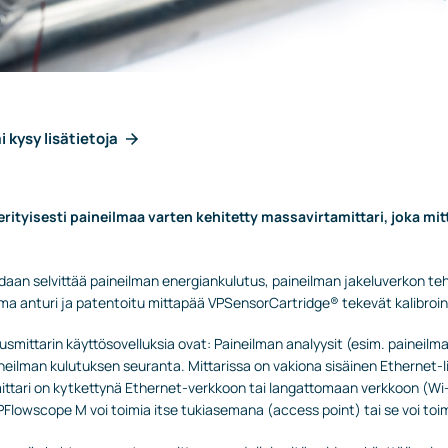
i kysy lisätietoja
ityisesti paineilmaa varten kehitetty massavirtamittari, joka mit
idaan selvittää paineilman energiankulutus, paineilman jakeluverkon te
 oma anturi ja patentoitu mittapää VPSensorCartridge® tekevät kalibroi
smittarin käyttösovelluksia ovat: Paineilman analyysit (esim. paineil
neilman kulutuksen seuranta. Mittarissa on vakiona sisäinen Ethernet
tari on kytkettynä Ethernet-verkkoon tai langattomaan verkkoon (Wi-Fi),
lowscope M voi toimia itse tukiasemana (access point) tai se voi toim