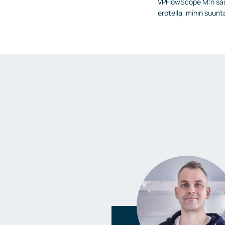
VPFlowScope M:n saa 
erotella, mihin suun