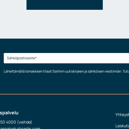
Lähettämällä lomakkeen tilaat Sarlinin uutiskirjeen ja sähköisen viestinnän. Tu
spalvelu
Yhteys
550 4000 (vaihde)
Laskut
kaspalvelu@sarlin.com