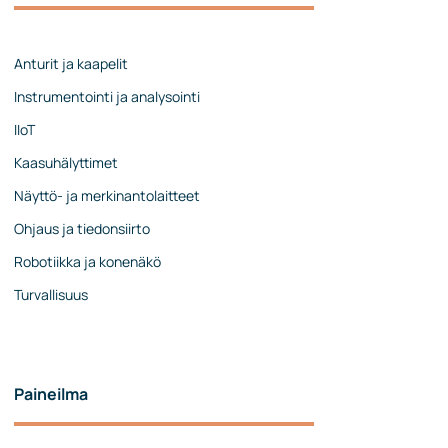
Johtoryhmä
Ota yhteyttä
Anturit ja kaapelit
Instrumentointi ja analysointi
IIoT
Kaasuhälyttimet
Näyttö- ja merkinantolaitteet
Ohjaus ja tiedonsiirto
Robotiikka ja konenäkö
Turvallisuus
Paineilma