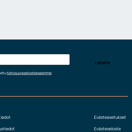
tustu
tietosuojaselosteeseemme
.
tiedot
Evästeasetukset
ustiedot
Evästeseloste