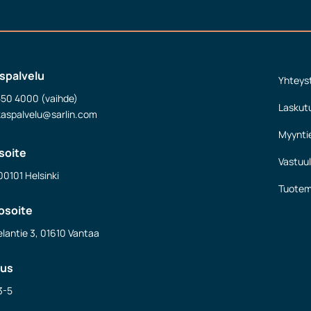
spalvelu
Yhteys
550 4000 (vaihde)
Laskut
kaspalvelu@sarlin.com
Myynti
soite
Vastuul
00101 Helsinki
Tuotem
osoite
lantie 3, 01610 Vantaa
nus
3-5