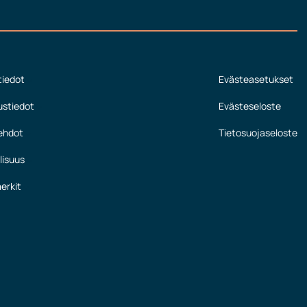
tiedot
Evästeasetukset
ustiedot
Evästeseloste
ehdot
Tietosuojaseloste
lisuus
erkit