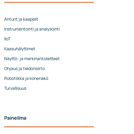
Johtoryhmä
Ota yhteyttä
Anturit ja kaapelit
Instrumentointi ja analysointi
IIoT
Kaasuhälyttimet
Näyttö- ja merkinantolaitteet
Ohjaus ja tiedonsiirto
Robotiikka ja konenäkö
Turvallisuus
Paineilma