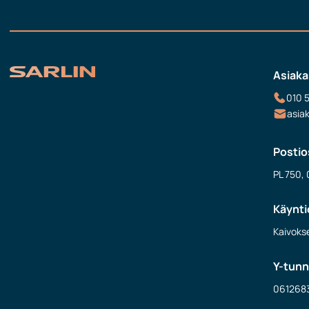
Asiaka
010 
asia
Postio
PL 750, 
Käynti
Kaivokse
Y-tun
061268