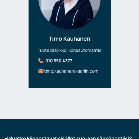
Timo Kauhanen
Tuotepäällikkö, Koneautomaatio
010 550 4377
timo.kauhanen@sarlin.com
Haluatko kiinnostavat sisällöt suoraan sähköpostiisi?