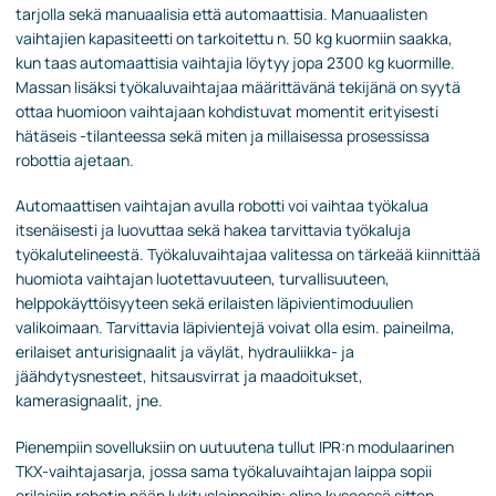
tarjolla sekä manuaalisia että automaattisia. Manuaalisten
vaihtajien kapasiteetti on tarkoitettu n. 50 kg kuormiin saakka,
kun taas automaattisia vaihtajia löytyy jopa 2300 kg kuormille.
Massan lisäksi työkaluvaihtajaa määrittävänä tekijänä on syytä
ottaa huomioon vaihtajaan kohdistuvat momentit erityisesti
hätäseis -tilanteessa sekä miten ja millaisessa prosessissa
robottia ajetaan.
Automaattisen vaihtajan avulla robotti voi vaihtaa työkalua
itsenäisesti ja luovuttaa sekä hakea tarvittavia työkaluja
työkalutelineestä. Työkaluvaihtajaa valitessa on tärkeää kiinnittää
huomiota vaihtajan luotettavuuteen, turvallisuuteen,
helppokäyttöisyyteen sekä erilaisten läpivientimoduulien
valikoimaan. Tarvittavia läpivientejä voivat olla esim. paineilma,
erilaiset anturisignaalit ja väylät, hydrauliikka- ja
jäähdytysnesteet, hitsausvirrat ja maadoitukset,
kamerasignaalit, jne.
Pienempiin sovelluksiin on uutuutena tullut IPR:n modulaarinen
TKX-vaihtajasarja, jossa sama työkaluvaihtajan laippa sopii
erilaisiin robotin pään lukituslaippoihin; olipa kyseessä sitten