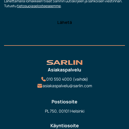
Lähettämällä lomakkeen tilaat Sarlinin uutiskirjeen ja sähköisen viestinnän.
Tutustu
tietosuojaselosteeseemme
.
Asiakaspalvelu
010 550 4000 (vaihde)
asiakaspalvelu@sarlin.com
Postiosoite
PL 750, 00101 Helsinki
Käyntiosoite