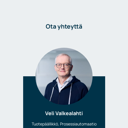
Ota yhteyttä
Veli Valkealahti
Tuotepäällikkö, Prosessiautomaatio