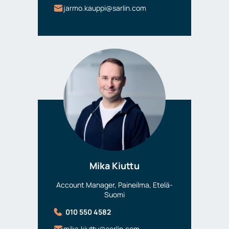
jarmo.kauppi@sarlin.com
Mika Kiuttu
Account Manager, Paineilma, Etelä-
Suomi
010 550 4582
mika.kiuttu@sarlin.com