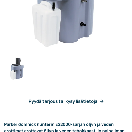
Pyydä tarjous tai kysy lisätietoja
Parker domnick hunterin ES2000-sarjan öljyn ja veden
erottimet erottavat öljyn ja veden tehokkaasti jo paineilman