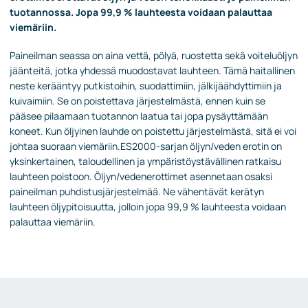
tuotannossa. Jopa 99,9 % lauhteesta voidaan palauttaa
viemäriin.
Paineilman seassa on aina vettä, pölyä, ruostetta sekä voiteluöljyn
jäänteitä, jotka yhdessä muodostavat lauhteen. Tämä haitallinen
neste kerääntyy putkistoihin, suodattimiin, jälkijäähdyttimiin ja
kuivaimiin. Se on poistettava järjestelmästä, ennen kuin se
pääsee pilaamaan tuotannon laatua tai jopa pysäyttämään
koneet. Kun öljyinen lauhde on poistettu järjestelmästä, sitä ei voi
johtaa suoraan viemäriin.ES2000-sarjan öljyn/veden erotin on
yksinkertainen, taloudellinen ja ympäristöystävällinen ratkaisu
lauhteen poistoon. Öljyn/vedenerottimet asennetaan osaksi
paineilman puhdistusjärjestelmää. Ne vähentävät kerätyn
lauhteen öljypitoisuutta, jolloin jopa 99,9 % lauhteesta voidaan
palauttaa viemäriin.