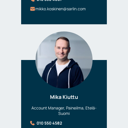
mikko.koskinen@sarlin.com
Mika Kiuttu
Account Manager, Paineilma, Etelä-
Suomi
010 550 4582