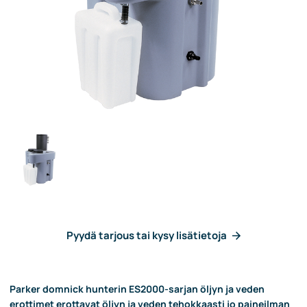
Pyydä tarjous tai kysy lisätietoja
Parker domnick hunterin ES2000-sarjan öljyn ja veden
erottimet erottavat öljyn ja veden tehokkaasti jo paineilman