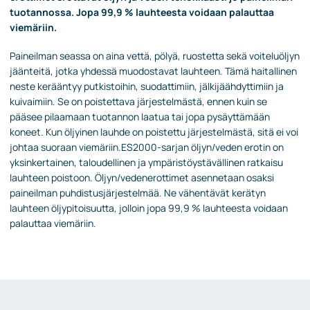
tuotannossa. Jopa 99,9 % lauhteesta voidaan palauttaa
viemäriin.
Paineilman seassa on aina vettä, pölyä, ruostetta sekä voiteluöljyn
jäänteitä, jotka yhdessä muodostavat lauhteen. Tämä haitallinen
neste kerääntyy putkistoihin, suodattimiin, jälkijäähdyttimiin ja
kuivaimiin. Se on poistettava järjestelmästä, ennen kuin se
pääsee pilaamaan tuotannon laatua tai jopa pysäyttämään
koneet. Kun öljyinen lauhde on poistettu järjestelmästä, sitä ei voi
johtaa suoraan viemäriin.ES2000-sarjan öljyn/veden erotin on
yksinkertainen, taloudellinen ja ympäristöystävällinen ratkaisu
lauhteen poistoon. Öljyn/vedenerottimet asennetaan osaksi
paineilman puhdistusjärjestelmää. Ne vähentävät kerätyn
lauhteen öljypitoisuutta, jolloin jopa 99,9 % lauhteesta voidaan
palauttaa viemäriin.