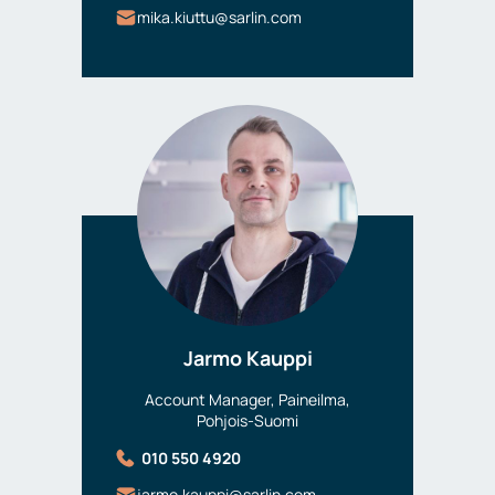
mika.kiuttu@sarlin.com
Jarmo Kauppi
Account Manager, Paineilma,
Pohjois-Suomi
010 550 4920
jarmo.kauppi@sarlin.com