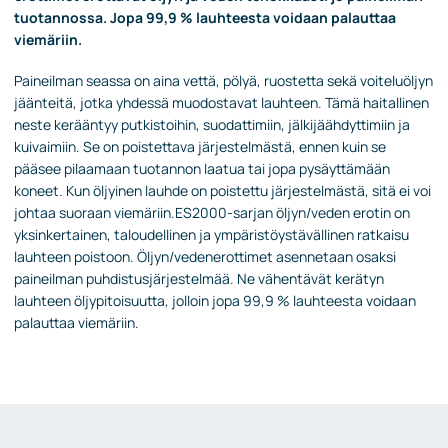
tuotannossa. Jopa 99,9 % lauhteesta voidaan palauttaa
viemäriin.
Paineilman seassa on aina vettä, pölyä, ruostetta sekä voiteluöljyn
jäänteitä, jotka yhdessä muodostavat lauhteen. Tämä haitallinen
neste kerääntyy putkistoihin, suodattimiin, jälkijäähdyttimiin ja
kuivaimiin. Se on poistettava järjestelmästä, ennen kuin se
pääsee pilaamaan tuotannon laatua tai jopa pysäyttämään
koneet. Kun öljyinen lauhde on poistettu järjestelmästä, sitä ei voi
johtaa suoraan viemäriin.ES2000-sarjan öljyn/veden erotin on
yksinkertainen, taloudellinen ja ympäristöystävällinen ratkaisu
lauhteen poistoon. Öljyn/vedenerottimet asennetaan osaksi
paineilman puhdistusjärjestelmää. Ne vähentävät kerätyn
lauhteen öljypitoisuutta, jolloin jopa 99,9 % lauhteesta voidaan
palauttaa viemäriin.