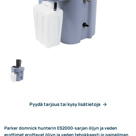
Pyydä tarjous tai kysy lisätietoja
Parker domnick hunterin ES2000-sarjan öljyn ja veden
erottimet erottavat öljyn ja veden tehokkaasti jo paineilman