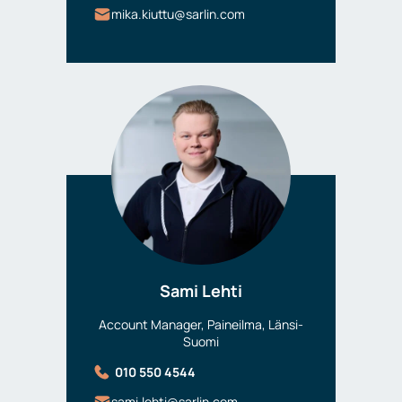
mika.kiuttu@sarlin.com
Sami Lehti
Account Manager, Paineilma, Länsi-
Suomi
010 550 4544
sami.lehti@sarlin.com