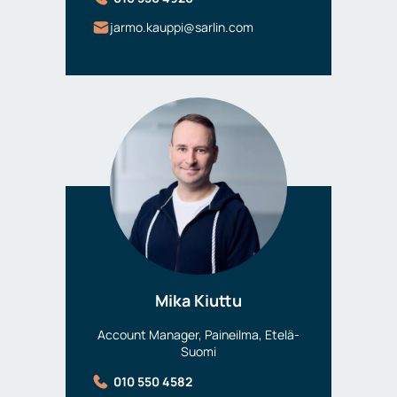
jarmo.kauppi@sarlin.com
Mika Kiuttu
Account Manager, Paineilma, Etelä-
Suomi
010 550 4582