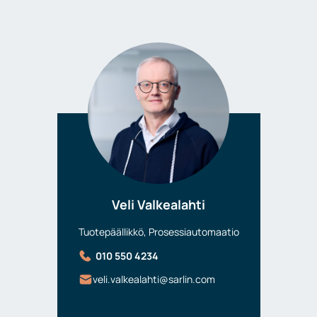
Veli Valkealahti
Tuotepäällikkö, Prosessiautomaatio
010 550 4234
veli.valkealahti@sarlin.com