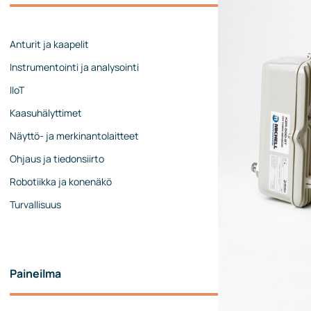
Johtoryhmä
Ota yhteyttä
Anturit ja kaapelit
Instrumentointi ja analysointi
IIoT
Kaasuhälyttimet
Näyttö- ja merkinantolaitteet
Ohjaus ja tiedonsiirto
Robotiikka ja konenäkö
Turvallisuus
Paineilma