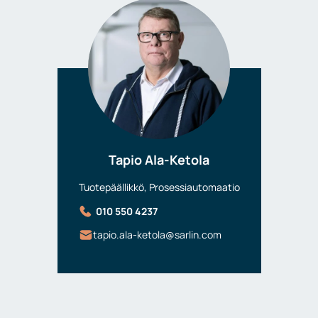
Tapio Ala-Ketola
Tuotepäällikkö, Prosessiautomaatio
010 550 4237
tapio.ala-ketola@sarlin.com