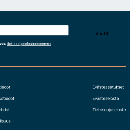
tustu
tietosuojaselosteeseemme
.
tiedot
Evästeasetukset
ustiedot
Evästeseloste
ehdot
Tietosuojaseloste
lisuus