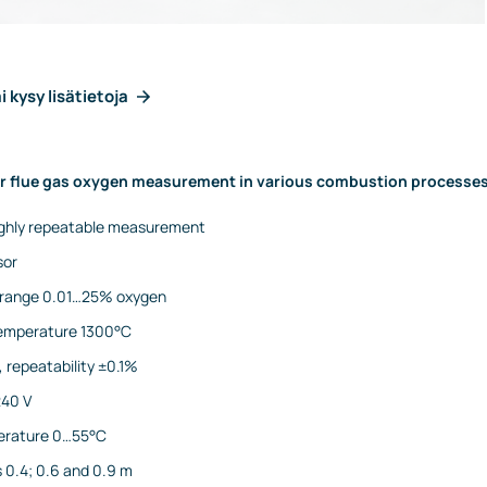
i kysy lisätietoja
for flue gas oxygen measurement in various combustion processe
highly repeatable measurement
sor
range 0.01…25% oxygen
emperature 1300°C
repeatability ±0.1%
240 V
erature 0…55°C
 0.4; 0.6 and 0.9 m