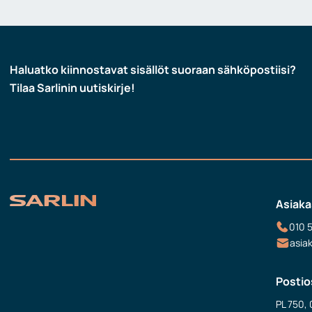
Haluatko kiinnostavat sisällöt suoraan sähköpostiisi?
Tilaa Sarlinin uutiskirje!
Asiaka
010 
asia
Postio
PL 750, 