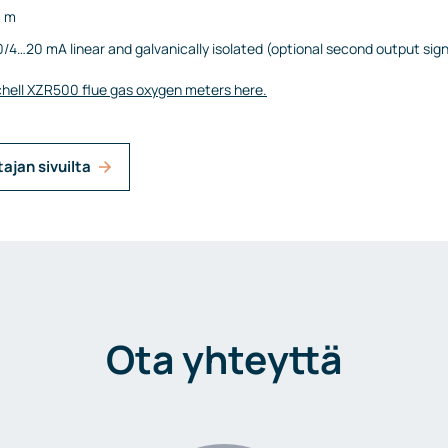
6 m
0/4…20 mA linear and galvanically isolated (optional second output sign
hell XZR500 flue gas oxygen meters here.
tajan sivuilta
Ota yhteyttä