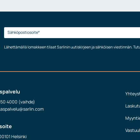
Lähettämällä lomakkeen tilaat Sarlinin uutiskirjeen ja sähköisen viestinnän. Tu
spalvelu
Yhteys
550 4000 (vaihde)
Laskut
kaspalvelu@sarlin.com
Myynti
soite
Vastuul
00101 Helsinki