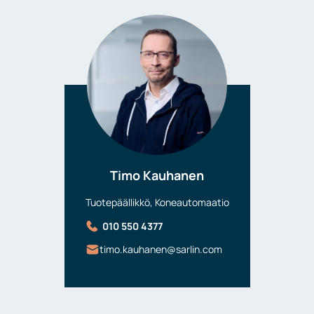
Timo Kauhanen
Tuotepäällikkö, Koneautomaatio
010 550 4377
timo.kauhanen@sarlin.com