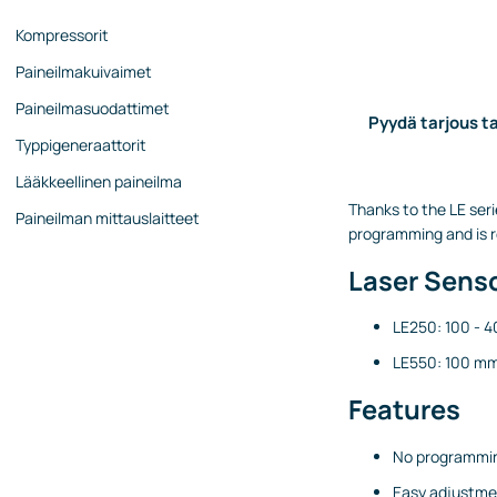
Kompressorit
Paineilmakuivaimet
Paineilmasuodattimet
Pyydä tarjous ta
Typpigeneraattorit
Lääkkeellinen paineilma
Thanks to the LE seri
Paineilman mittauslaitteet
programming and is r
Laser Sens
LE250: 100 - 
LE550: 100 mm
Features
No programmin
Easy adjustmen