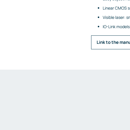
Linear CMOS se
Visible laser: 
IO-Link models 
Link to the man