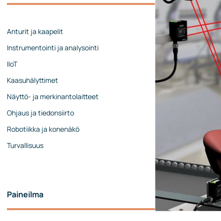
Johtoryhmä
Ota yhteyttä
Anturit ja kaapelit
Instrumentointi ja analysointi
IIoT
Kaasuhälyttimet
Näyttö- ja merkinantolaitteet
Ohjaus ja tiedonsiirto
Robotiikka ja konenäkö
Turvallisuus
Paineilma