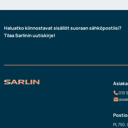
Haluatko kiinnostavat sisällöt suoraan sähköpostiisi?
Tilaa Sarlinin uutiskirje!
Asiaka
010 
asia
Postio
PL 750, 