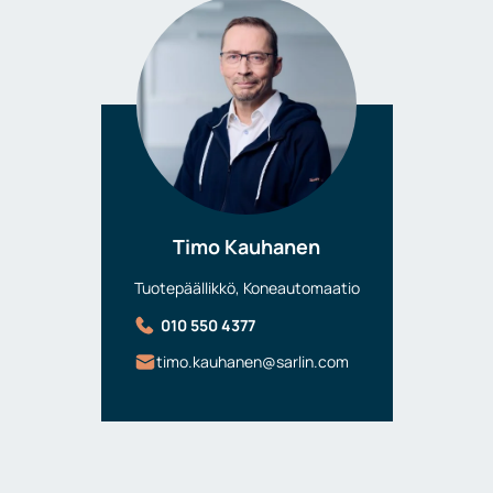
Timo Kauhanen
Tuotepäällikkö, Koneautomaatio
010 550 4377
timo.kauhanen@sarlin.com