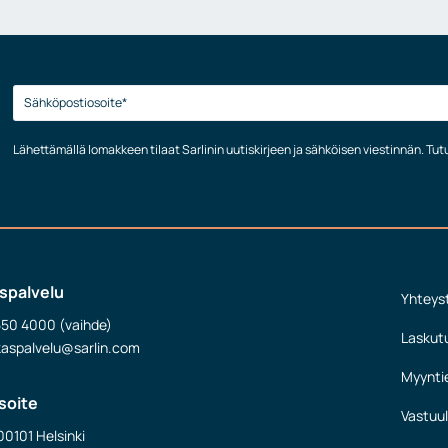
Lähettämällä lomakkeen tilaat Sarlinin uutiskirjeen ja sähköisen viestinnän. Tu
spalvelu
Yhteys
550 4000 (vaihde)
Laskut
kaspalvelu@sarlin.com
Myynti
soite
Vastuul
00101 Helsinki