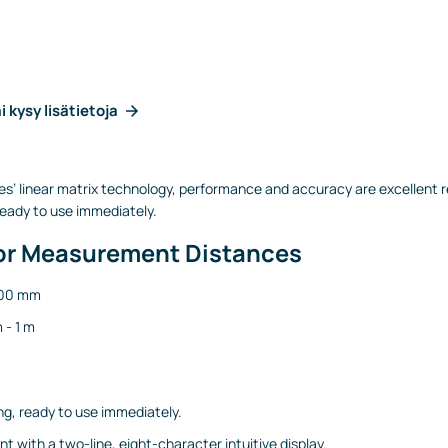
i kysy lisätietoja
es’ linear matrix technology, performance and accuracy are excellent re
eady to use immediately.
or Measurement Distances
400 mm
 - 1 m
g, ready to use immediately.
t with a two-line, eight-character intuitive display.