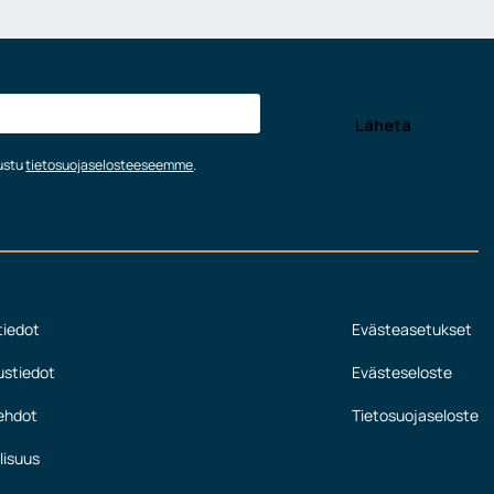
tustu
tietosuojaselosteeseemme
.
tiedot
Evästeasetukset
ustiedot
Evästeseloste
ehdot
Tietosuojaseloste
lisuus