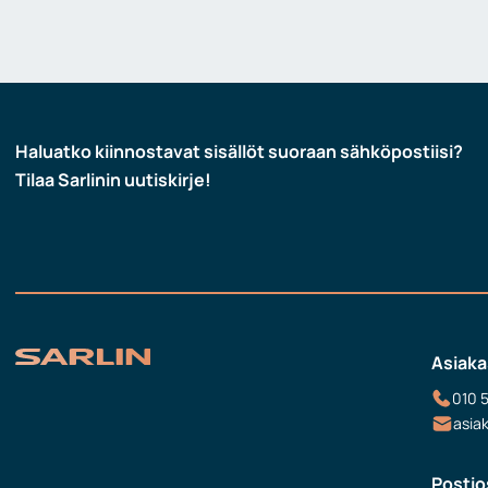
Haluatko kiinnostavat sisällöt suoraan sähköpostiisi?
Tilaa Sarlinin uutiskirje!
Asiaka
010 
asia
Postio