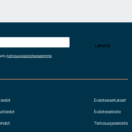
tustu
tietosuojaselosteeseemme
.
tiedot
Evästeasetukset
ustiedot
Evästeseloste
ehdot
Tietosuojaseloste