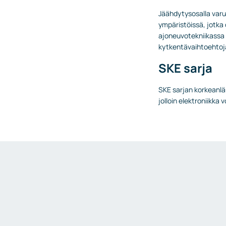
Kosteus- ja kastepistemittaukset
Jäähdytysosalla varus
ympäristöissä, jotka 
Punnitus ja hihnavaa’at
ajoneuvotekniikassa 
Punnituslähettimet
kytkentävaihtoehtoj
Punnituskennot
SKE sarja
Lisävarusteet ja tarvikkeet
SKE sarjan korkeanläm
Liittimet ja venttiilit
jolloin elektroniikka
Liittimet
Venttiilit
Lisävarusteet ja tarvikkeet
Lämmittimet
Tyristorisäätimet
IIoT
Kaasuhälyttimet