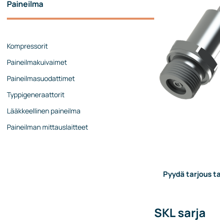
Paineilma
Painekalibraattorit
Painesäätimet
Virtausmittaukset
Kompressorit
Mekaaniset virtausmittarit
Paineilmakuivaimet
Coriolis-virtausmittarit
Paineilmasuodattimet
Ultraäänivirtausmittarit
Typpigeneraattorit
Rotametrit
Lääkkeellinen paineilma
Virtauskalibraattorit
Paineilman mittauslaitteet
Lisävarusteet ja tarvikkeet
Pinnan mittaus
Jatkuva pinnan mittaus
Pyydä tarjous ta
Pintakytkimet
Analysaattorit
SKL sarja
Päästömittaukset