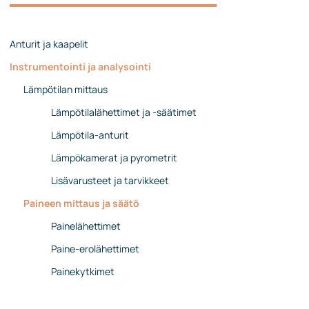
Johtoryhmä
Ota yhteyttä
Anturit ja kaapelit
Instrumentointi ja analysointi
Lämpötilan mittaus
Lämpötilalähettimet ja -säätimet
Lämpötila-anturit
Lämpökamerat ja pyrometrit
Lisävarusteet ja tarvikkeet
Paineen mittaus ja säätö
Painelähettimet
Paine-erolähettimet
Painekytkimet
Painemittarit