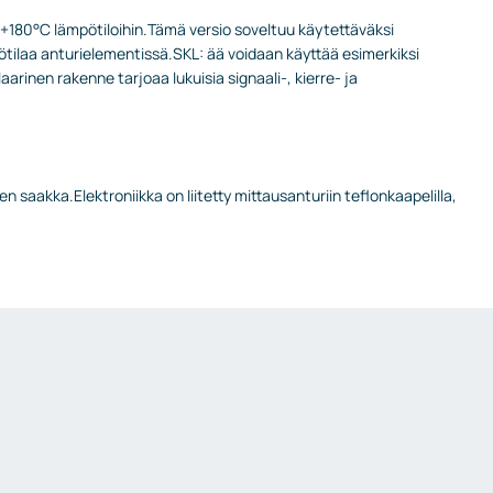
a +180°C lämpötiloihin.Tämä versio soveltuu käytettäväksi
pötilaa anturielementissä.SKL: ää voidaan käyttää esimerkiksi
inen rakenne tarjoaa lukuisia signaali-, kierre- ja
 saakka.Elektroniikka on liitetty mittausanturiin teflonkaapelilla,