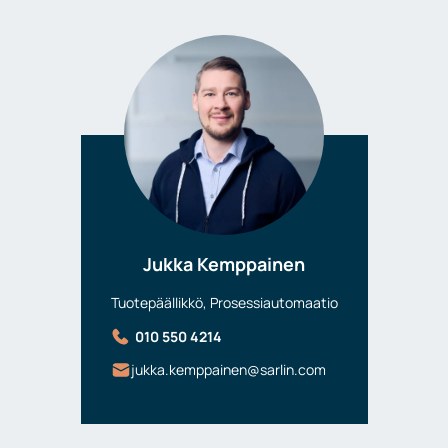
Jukka Kemppainen
Tuotepäällikkö, Prosessiautomaatio
010 550 4214
jukka.kemppainen@sarlin.com