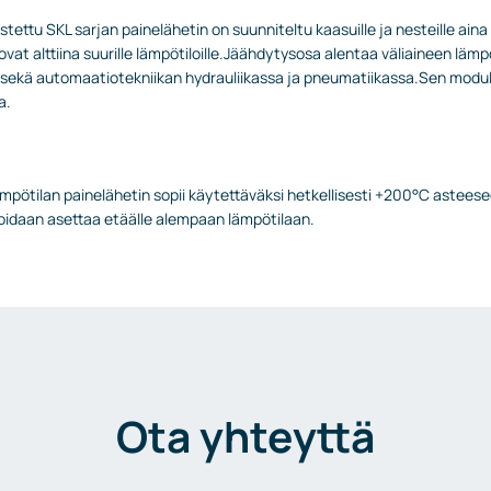
tettu SKL sarjan painelähetin on suunniteltu kaasuille ja nesteille ain
ovat alttiina suurille lämpötiloille.Jäähdytysosa alentaa väliaineen läm
sekä automaatiotekniikan hydrauliikassa ja pneumatiikassa.Sen modulaar
a.
pötilan painelähetin sopii käytettäväksi hetkellisesti +200°C asteeseen
 voidaan asettaa etäälle alempaan lämpötilaan.
Ota yhteyttä