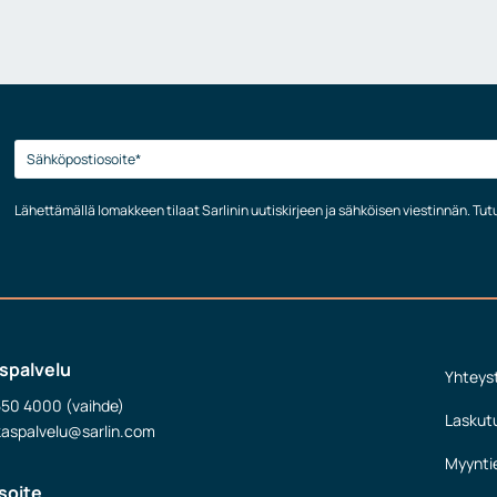
Lähettämällä lomakkeen tilaat Sarlinin uutiskirjeen ja sähköisen viestinnän. Tu
spalvelu
Yhteys
550 4000 (vaihde)
Laskut
kaspalvelu@sarlin.com
Myynti
soite