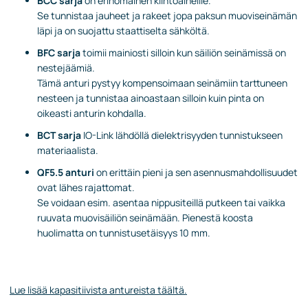
BCC sarja
on erinomainen kiintoaineille.
Se tunnistaa jauheet ja rakeet jopa paksun muoviseinämän
läpi ja on suojattu staattiselta sähköltä.
BFC sarja
toimii mainiosti silloin kun säiliön seinämissä on
nestejäämiä.
Tämä anturi pystyy kompensoimaan seinämiin tarttuneen
nesteen ja tunnistaa ainoastaan silloin kuin pinta on
oikeasti anturin kohdalla.
BCT sarja
IO-Link lähdöllä dielektrisyyden tunnistukseen
materiaalista.
QF5.5 anturi
on erittäin pieni ja sen asennusmahdollisuudet
ovat lähes rajattomat.
Se voidaan esim. asentaa nippusiteillä putkeen tai vaikka
ruuvata muovisäiliön seinämään. Pienestä koosta
huolimatta on tunnistusetäisyys 10 mm.
Lue lisää kapasitiivista antureista täältä.