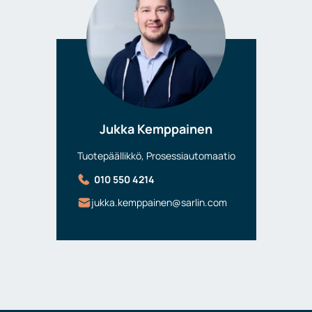
Jukka Kemppainen
Tuotepäällikkö, Prosessiautomaatio
010 550 4214
jukka.kemppainen@sarlin.com