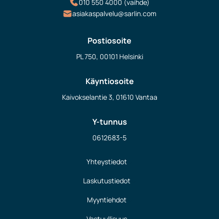
010 550 4000 (vaihde)
asiakaspalvelu@sarlin.com
Postiosoite
PL 750, 00101 Helsinki
Käyntiosoite
Kaivokselantie 3, 01610 Vantaa
Y-tunnus
0612683-5
Yhteystiedot
Laskutustiedot
Myyntiehdot
Vastuullisuus