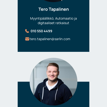
Tero Tapalinen
Myyntipäällikkö, Automaatio ja
digitaaliset ratkaisut
010 550 4499
tero.tapalinen@sarlin.com