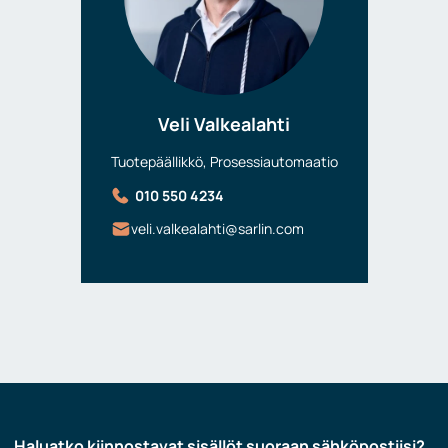
Veli Valkealahti
Tuotepäällikkö, Prosessiautomaatio
010 550 4234
veli.valkealahti@sarlin.com
Haluatko kiinnostavat sisällöt suoraan sähköpostiisi?