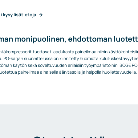
i kysy lisätietoja
an monipuolinen, ehdottoman luotett
äkompressorit tuottavat laadukasta paineilmaa niihin käyttökohteisiin
. PO-sarjan suunnittelussa on kiinnitetty huomiota kulutuskestävyyte
ttömän käytön sekä soveltuvuuden erilaisiin työympäristöihin. BOGE PO-
otettua paineilmaa alhaisella äänitasolla ja helpolla huollettavuudella.