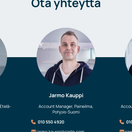
Ota yhteyttä
Jarmo Kauppi
Etelä-
Account Manager, Paineilma,
Accou
Pohjois-Suomi
010 550 4920
01
jarmo.kauppi@sarlin.com
sam