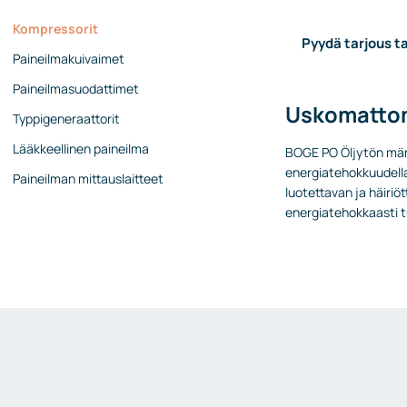
Kompressorit
Pyydä tarjous ta
Paineilmakuivaimet
Paineilmasuodattimet
Uskomattom
Typpigeneraattorit
Lääkkeellinen paineilma
BOGE PO Öljytön mänt
energiatehokkuudella
Paineilman mittauslaitteet
luotettavan ja häiriö
energiatehokkaasti tu