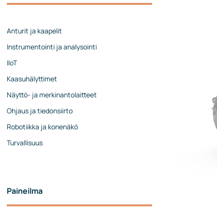
Johtoryhmä
Ota yhteyttä
Anturit ja kaapelit
Instrumentointi ja analysointi
IIoT
Kaasuhälyttimet
Näyttö- ja merkinantolaitteet
Ohjaus ja tiedonsiirto
Robotiikka ja konenäkö
Turvallisuus
Paineilma