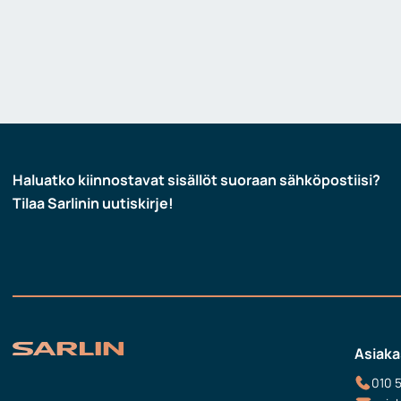
Haluatko kiinnostavat sisällöt suoraan sähköpostiisi?
Tilaa Sarlinin uutiskirje!
Asiaka
010 