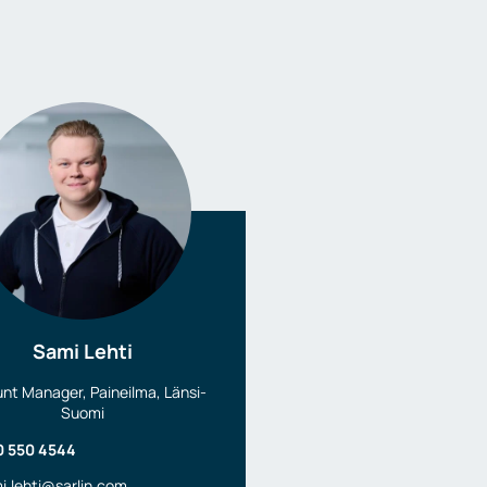
Sami Lehti
nt Manager, Paineilma, Länsi-
Suomi
0 550 4544
i.lehti@sarlin.com