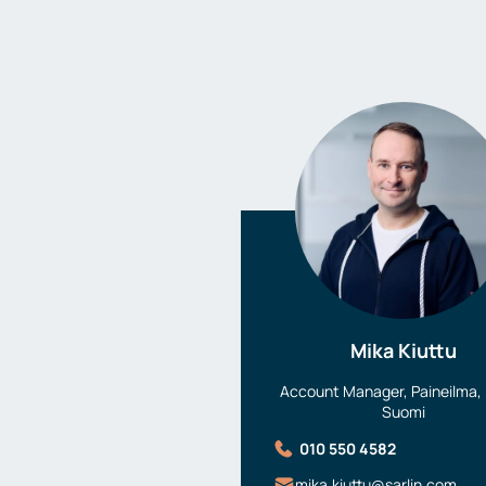
Mika Kiuttu
Account Manager, Paineilma, 
Suomi
010 550 4582
mika.kiuttu@sarlin.com