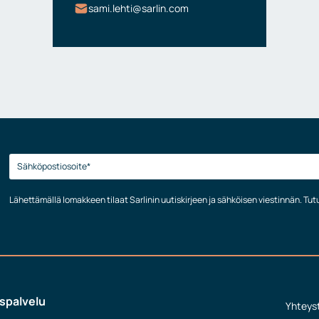
sami.lehti@sarlin.com
Lähettämällä lomakkeen tilaat Sarlinin uutiskirjeen ja sähköisen viestinnän. Tu
spalvelu
Yhteys