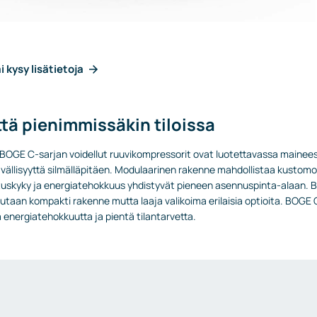
i kysy lisätietoja
ttä pienimmissäkin tiloissa
ä BOGE C-sarjan voidellut ruuvikompressorit ovat luotettavassa mainees
ällisyyttä silmälläpitäen. Modulaarinen rakenne mahdollistaa kustomoid
uskyky ja energiatehokkuus yhdistyvät pieneen asennuspinta-alaan. B
utaan kompakti rakenne mutta laaja valikoima erilaisia optioita. BOGE 
energiatehokkuutta ja pientä tilantarvetta.