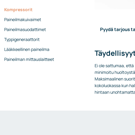
Kompressorit
Paineilmakuivaimet
Pyydä tarjous ta
Paineilmasuodattimet
Typpigeneraattorit
Lääkkeellinen paineilma
Täydellisyy
Paineilman mittauslaitteet
Ei ole sattumaa, ett
minimoitu huoltoystäv
Maksimaalinen suorit
kokoluokassa kun hal
hintaan unohtamatta 