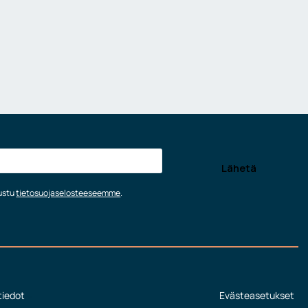
tustu
tietosuojaselosteeseemme
.
tiedot
Evästeasetukset