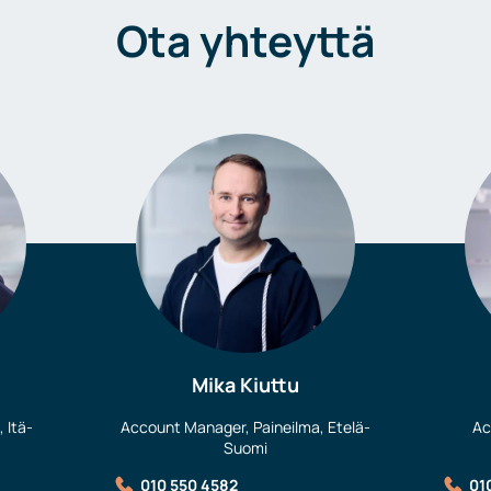
Ota yhteyttä
Mika Kiuttu
 Itä-
Account Manager, Paineilma, Etelä-
Ac
Suomi
010 550 4582
01