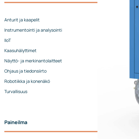
Johtoryhmä
Ota yhteyttä
Anturit ja kaapelit
Instrumentointi ja analysointi
IIoT
Kaasuhälyttimet
Näyttö- ja merkinantolaitteet
Ohjaus ja tiedonsiirto
Robotiikka ja konenäkö
Turvallisuus
Paineilma