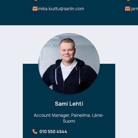
mika.kiuttu@sarlin.com
jar
Sami Lehti
Account Manager, Paineilma, Länsi-
Suomi
010 550 4544