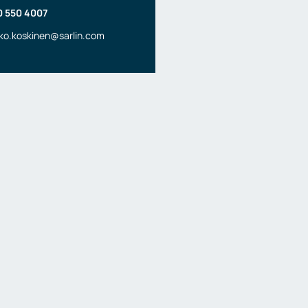
0 550 4007
ko.koskinen@sarlin.com