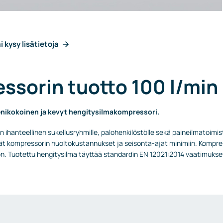
i kysy lisätietoja
ssorin tuotto 100 l/min
enikokoinen ja kevyt hengitysilmakompressori.
 ihanteellinen sukellusryhmille, palohenkilöstölle sekä paineilmatoimis
ät kompressorin huoltokustannukset ja seisonta-ajat minimiin. Kompress
ön. Tuotettu hengitysilma täyttää standardin EN 12021:2014 vaatimukse