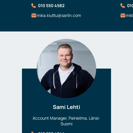
010 550 4582
01
mika.kiuttu@sarlin.com
mik
Sami Lehti
Account Manager, Paineilma, Länsi-
Suomi