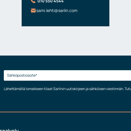
010 550 4544
sami.lehti@sarlin.com
Lähettämällä lomakkeen tilaat Sarlinin uutiskirjeen ja sähköisen viestinnän. Tu
spalvelu