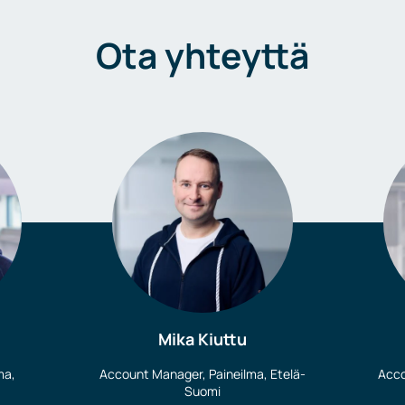
Ota yhteyttä
Mika Kiuttu
ma,
Account Manager, Paineilma, Etelä-
Acco
Suomi