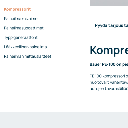
Kompressorit
Paineilmakuivaimet
Pyydä tarjous ta
Paineilmasuodattimet
Typpigeneraattorit
Kompre
Lääkkeellinen paineilma
Paineilman mittauslaitteet
Bauer PE-100 on pi
PE 100 kompressori on
huoltovälit vähentäv
autojen tavarasäiliö