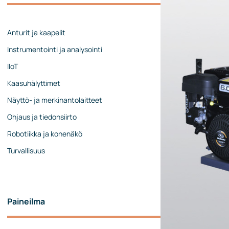
Johtoryhmä
Ota yhteyttä
Anturit ja kaapelit
Instrumentointi ja analysointi
IIoT
Kaasuhälyttimet
Näyttö- ja merkinantolaitteet
Ohjaus ja tiedonsiirto
Robotiikka ja konenäkö
Turvallisuus
Paineilma