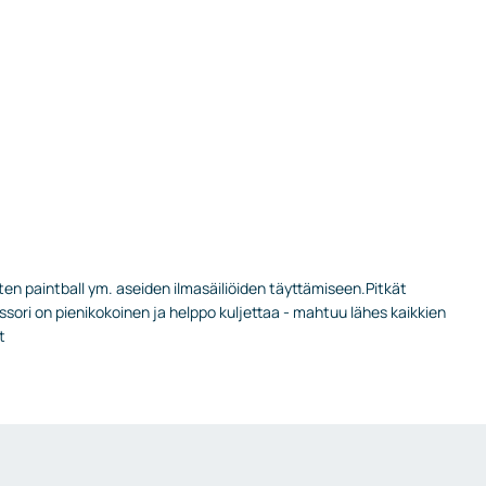
ten paintball ym. aseiden ilmasäiliöiden täyttämiseen.Pitkät
ori on pienikokoinen ja helppo kuljettaa - mahtuu lähes kaikkien
t