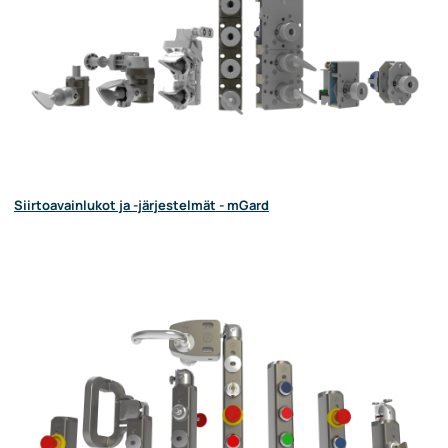
Siirtoavainlukot ja -järjestelmät - mGard