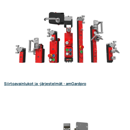
Siirtoavainlukot ja -järjestelmät - amGardpro