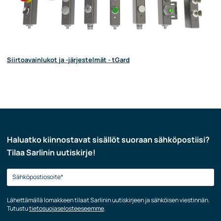
Siirtoavainlukot ja -järjestelmät - tGard
Haluatko kiinnostavat sisällöt suoraan sähköpostiisi?
Tilaa Sarlinin uutiskirje!
Lähettämällä lomakkeen tilaat Sarlinin uutiskirjeen ja sähköisen viestinnän.
Tutustu
tietosuojaselosteeseemme
.