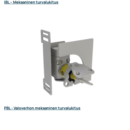
IBL – Mekaaninen turvalukitus
PBL - Valoverhon mekaaninen turvalukitus