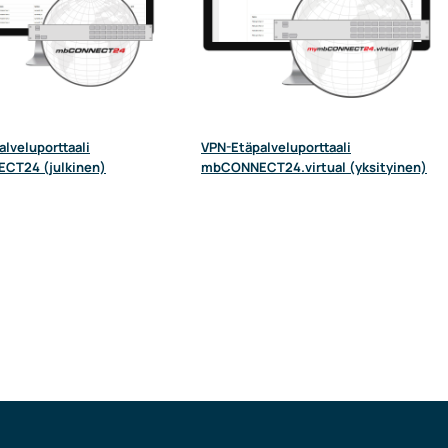
lveluporttaali
VPN-Etäpalveluporttaali
CT24 (julkinen)
mbCONNECT24.virtual (yksityinen)