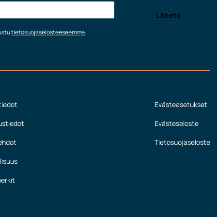
tustu
tietosuojaselosteeseemme
.
tiedot
Evästeasetukset
ustiedot
Evästeseloste
ehdot
Tietosuojaseloste
lisuus
erkit