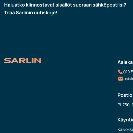
Haluatko kiinnostavat sisällöt suoraan sähköpostiisi?
Tilaa Sarlinin uutiskirje!
Asiaka
010 
asia
Postio
PL 750, 
Käynti
Kaivokse