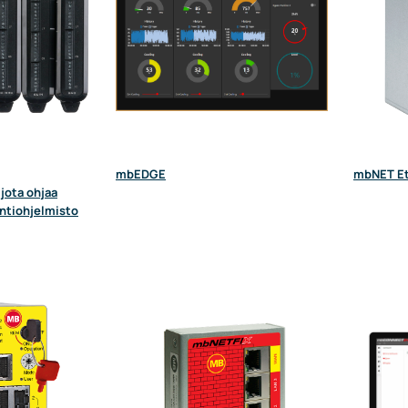
mbEDGE
mbNET Et
jota ohjaa
ntiohjelmisto