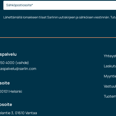
Lähettämällä lomakkeen tilaat Sarlinin uutiskirjeen ja sähköisen viestinnän. Tu
spalvelu
Yhteys
550 4000 (vaihde)
Laskut
kaspalvelu@sarlin.com
Myynti
soite
Vastuul
00101 Helsinki
Tuotem
osoite
lantie 3, 01610 Vantaa