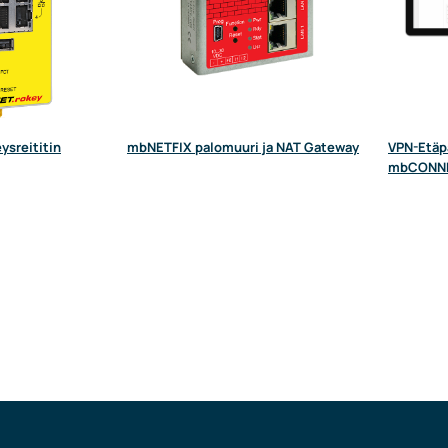
ysreititin
mbNETFIX palomuuri ja NAT Gateway
VPN-Etäpa
mbCONNE