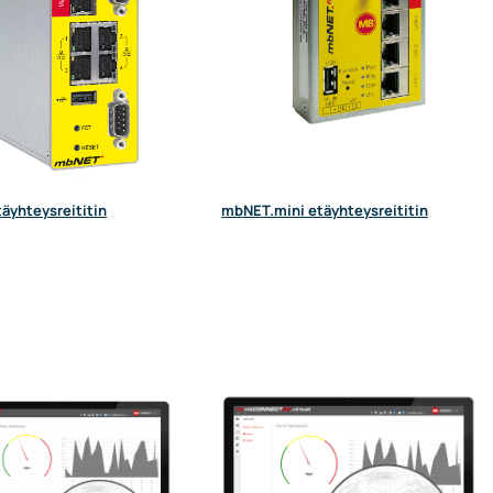
äyhteysreititin
mbNET.mini etäyhteysreititin