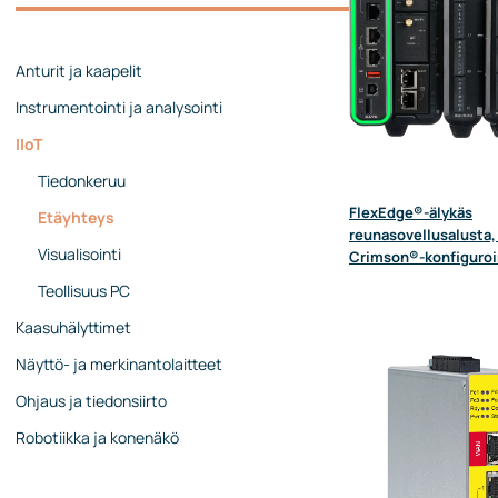
Johtoryhmä
Ota yhteyttä
Anturit ja kaapelit
Instrumentointi ja analysointi
IIoT
Tiedonkeruu
FlexEdge®-älykäs
Etäyhteys
reunasovellusalusta, 
Visualisointi
Crimson®-konfiguroi
Teollisuus PC
Kaasuhälyttimet
Näyttö- ja merkinantolaitteet
Ohjaus ja tiedonsiirto
Robotiikka ja konenäkö
Turvallisuus