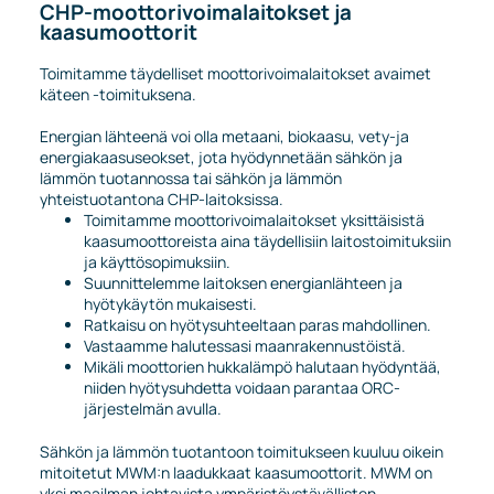
CHP-moottorivoimalaitokset ja
kaasumoottorit
Toimitamme täydelliset moottorivoimalaitokset avaimet
käteen -toimituksena.
Energian lähteenä voi olla metaani, biokaasu, vety-ja
energiakaasuseokset, jota hyödynnetään sähkön ja
lämmön tuotannossa tai sähkön ja lämmön
yhteistuotantona CHP-laitoksissa.
Toimitamme moottorivoimalaitokset yksittäisistä
kaasumoottoreista aina täydellisiin laitostoimituksiin
ja käyttösopimuksiin.
Suunnittelemme laitoksen energianlähteen ja
hyötykäytön mukaisesti.
Ratkaisu on hyötysuhteeltaan paras mahdollinen.
Vastaamme halutessasi maanrakennustöistä.
Mikäli moottorien hukkalämpö halutaan hyödyntää,
niiden hyötysuhdetta voidaan parantaa ORC-
järjestelmän avulla.
Sähkön ja lämmön tuotantoon toimitukseen kuuluu oikein
mitoitetut MWM:n laadukkaat kaasumoottorit. MWM on
yksi maailman johtavista ympäristöystävällisten