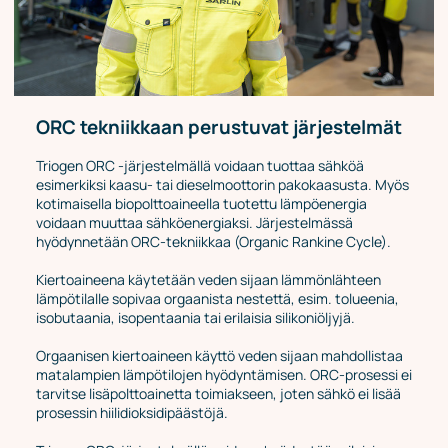
ORC tekniikkaan perustuvat järjestelmät
Triogen ORC -järjestelmällä voidaan tuottaa sähköä
esimerkiksi kaasu- tai dieselmoottorin pakokaasusta. Myös
kotimaisella biopolttoaineella tuotettu lämpöenergia
voidaan muuttaa sähköenergiaksi. Järjestelmässä
hyödynnetään ORC-tekniikkaa (Organic Rankine Cycle).
Kiertoaineena käytetään veden sijaan lämmönlähteen
lämpötilalle sopivaa orgaanista nestettä, esim. tolueenia,
isobutaania, isopentaania tai erilaisia silikoniöljyjä.
Orgaanisen kiertoaineen käyttö veden sijaan mahdollistaa
matalampien lämpötilojen hyödyntämisen. ORC-prosessi ei
tarvitse lisäpolttoainetta toimiakseen, joten sähkö ei lisää
prosessin hiilidioksidipäästöjä.