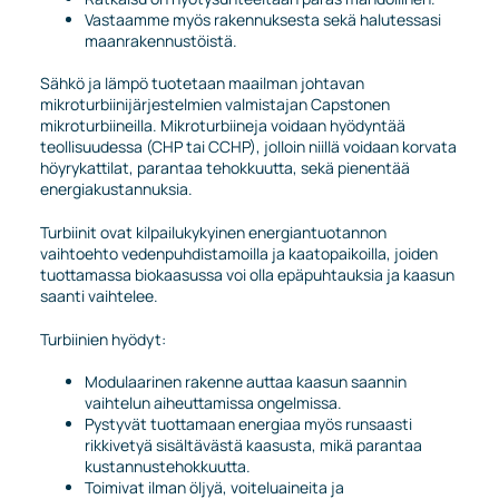
Vastaamme myös rakennuksesta sekä halutessasi
maanrakennustöistä.
Sähkö ja lämpö tuotetaan maailman johtavan
mikroturbiinijärjestelmien valmistajan Capstonen
mikroturbiineilla. Mikroturbiineja voidaan hyödyntää
teollisuudessa (CHP tai CCHP), jolloin niillä voidaan korvata
höyrykattilat, parantaa tehokkuutta, sekä pienentää
energiakustannuksia.
Turbiinit ovat kilpailukykyinen energiantuotannon
vaihtoehto vedenpuhdistamoilla ja kaatopaikoilla, joiden
tuottamassa biokaasussa voi olla epäpuhtauksia ja kaasun
saanti vaihtelee.
Turbiinien hyödyt:
Modulaarinen rakenne auttaa kaasun saannin
vaihtelun aiheuttamissa ongelmissa.
Pystyvät tuottamaan energiaa myös runsaasti
rikkivetyä sisältävästä kaasusta, mikä parantaa
kustannustehokkuutta.
Toimivat ilman öljyä, voiteluaineita ja