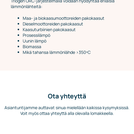
Triogen ORC-järjestelmällä voidaan hyödyntää erilaisia
lämmönlähteitä:
Maa- ja biokaasumoottoreiden pakokaasut
Dieselmoottoreiden pakokaasut
Kaasuturbiinien pakokaasut
Prosessilämpö
Uunin lämpö
Biomassa
Mikä tahansa lämmönlähde >350ºC
Ota yhteyttä
Asiantuntijamme auttavat sinua mielellään kaikissa kysymyksissä.
Voit myös ottaa yhteyttä alla olevalla lomakkeella.