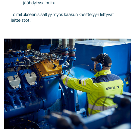
jäähdytysaineita.
Toimitukseen sisältyy myös kaasun käsittelyyn liittyvät
laitteistot.