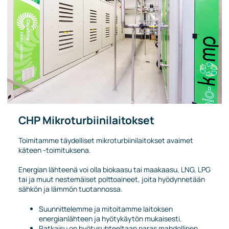
CHP Mikroturbiinilaitokset
Toimitamme täydelliset mikroturbiinilaitokset avaimet
käteen -toimituksena.
Energian lähteenä voi olla biokaasu tai maakaasu, LNG, LPG
tai ja muut nestemäiset polttoaineet, joita hyödynnetään
sähkön ja lämmön tuotannossa.
Suunnittelemme ja mitoitamme laitoksen
energianlähteen ja hyötykäytön mukaisesti.
Ratkaisu on hyötysuhteeltaan paras mahdollinen.