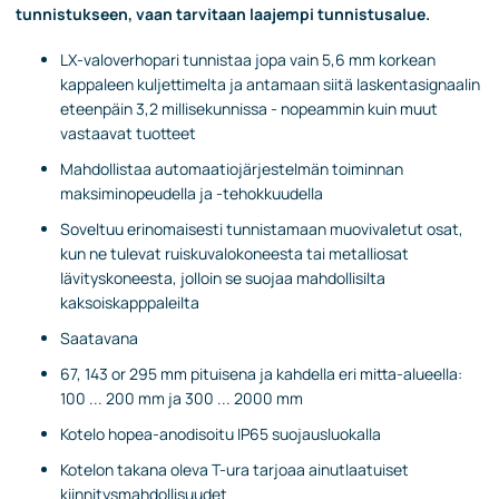
tunnistukseen, vaan tarvitaan laajempi tunnistusalue.
LX-valoverhopari tunnistaa jopa vain 5,6 mm korkean
kappaleen kuljettimelta ja antamaan siitä laskentasignaalin
eteenpäin 3,2 millisekunnissa - nopeammin kuin muut
vastaavat tuotteet
Mahdollistaa automaatiojärjestelmän toiminnan
maksiminopeudella ja -tehokkuudella
Soveltuu erinomaisesti tunnistamaan muovivaletut osat,
kun ne tulevat ruiskuvalokoneesta tai metalliosat
lävityskoneesta, jolloin se suojaa mahdollisilta
kaksoiskapppaleilta
Saatavana
67, 143 or 295 mm pituisena ja kahdella eri mitta-alueella:
100 ... 200 mm ja 300 ... 2000 mm
Kotelo hopea-anodisoitu IP65 suojausluokalla
Kotelon takana oleva T-ura tarjoaa ainutlaatuiset
kiinnitysmahdollisuudet