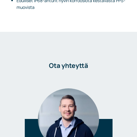
Edulliset IP68-anturit hyvin korroosiota kestävästä PPS-
muovista
Ota yhteyttä