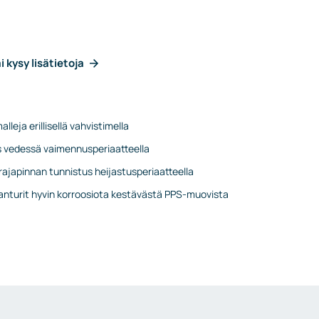
i kysy lisätietoja
lleja erillisellä vahvistimella
s vedessä vaimennusperiaatteella
 rajapinnan tunnistus heijastusperiaatteella
-anturit hyvin korroosiota kestävästä PPS-muovista