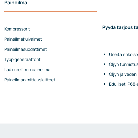
Paineilma
Painekalibraattorit
Painesäätimet
Virtausmittaukset
Pyydä tarjous ta
Kompressorit
Mekaaniset virtausmittarit
Paineilmakuivaimet
Coriolis-virtausmittarit
Paineilmasuodattimet
Ultraäänivirtausmittarit
Useita erikoisma
Typpigeneraattorit
Öljyn tunnistu
Rotametrit
Lääkkeellinen paineilma
Öljyn ja veden
Virtauskalibraattorit
Paineilman mittauslaitteet
Edulliset IP68
Lisävarusteet ja tarvikkeet
Pinnan mittaus
Jatkuva pinnan mittaus
Pintakytkimet
Analysaattorit
Päästömittaukset