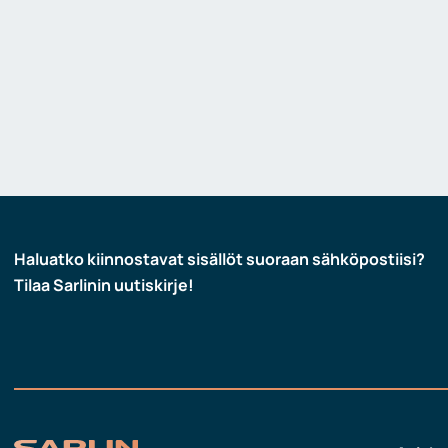
Näyttö- ja merkinantolaitteet
Ohjaus ja tiedonsiirto
Robotiikka ja konenäkö
Turvallisuus
Haluatko kiinnostavat sisällöt suoraan sähköpostiisi?
Tilaa Sarlinin uutiskirje!