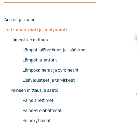
Johtoryhmä
Ota yhteyttä
Anturit ja kaapelit
Instrumentointi ja analysointi
Lämpötilan mittaus
Lämpötilalähettimet ja -säätimet
Lämpötila-anturit
Lämpökamerat ja pyrometrit
Lisävarusteet ja tarvikkeet
Paineen mittaus ja säätö
Painelähettimet
Paine-erolähettimet
Painekytkimet
Painemittarit