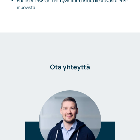
Edulliset IP68-anturit hyvin korroosiota kestävästä PPS-
muovista
Ota yhteyttä