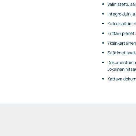
Valmistettu säh
Kosteus- ja kastepistemittaukset
Integroiduin ja 
Punnitus ja hihnavaa’at
Kaikki säätime
Punnituslähettimet
Erittäin pienet
Punnituskennot
Yksinkertainen
Lisävarusteet ja tarvikkeet
Säätimet saatav
Liittimet ja venttiilit
Dokumentointip
Liittimet
Jokainen hitsa
Venttiilit
Kattava dokume
Lisävarusteet ja tarvikkeet
Lämmittimet
Tyristorisäätimet
IIoT
Kaasuhälyttimet