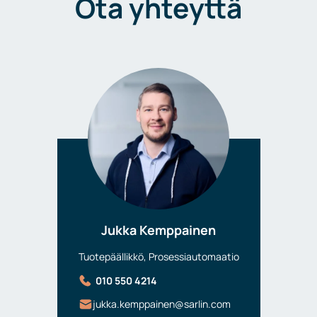
Ota yhteyttä
Jukka Kemppainen
Tuotepäällikkö, Prosessiautomaatio
010 550 4214
jukka.kemppainen@sarlin.com