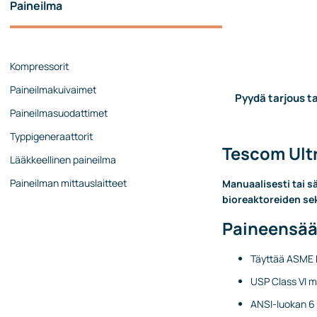
Paineilma
Painekalibraattorit
Painesäätimet
Virtausmittaukset
Kompressorit
Mekaaniset virtausmittarit
Paineilmakuivaimet
Pyydä tarjous ta
Coriolis-virtausmittarit
Paineilmasuodattimet
Ultraäänivirtausmittarit
Typpigeneraattorit
Rotametrit
Tescom Ultr
Lääkkeellinen paineilma
Virtauskalibraattorit
Paineilman mittauslaitteet
Manuaalisesti tai s
Lisävarusteet ja tarvikkeet
bioreaktoreiden se
Pinnan mittaus
Paineensää
Jatkuva pinnan mittaus
Täyttää ASME 
Pintakytkimet
USP Class VI mu
Analysaattorit
ANSI-luokan 6
Päästömittaukset