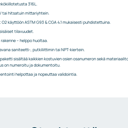
kökiillotetusta 316L.
/ tai hitsatuin mittariyhtein.
t O2 käyttöön ASTM G93 & CGA 4.1 mukaisesti puhdistettuina.
 sisäiset tilavuudet.
 rakenne – helppo huoltaa.
ana saniteetti-, putkiliittimin tai NPT-kiertein.
aketti sisältää kaikkien kostuvien osien osanumeron sekä materiaalitodi
us on numeroitu ja dokumentoitu.
ntointi helpottaa ja nopeuttaa validointia.