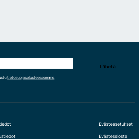
tustu
tietosuojaselosteeseemme
.
tiedot
Evästeasetukset
ustiedot
Evästeseloste