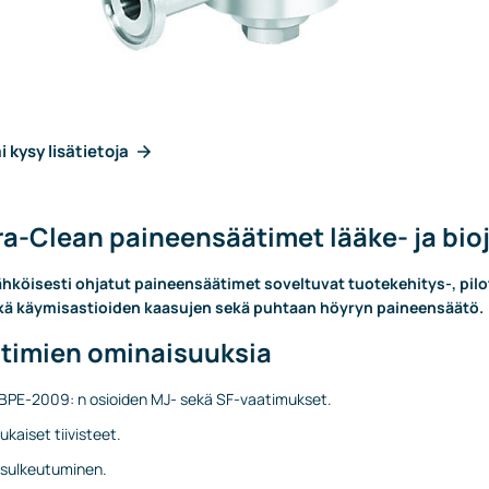
i kysy lisätietoja
a-Clean paineensäätimet lääke- ja bioj
ähköisesti ohjatut paineensäätimet soveltuvat tuotekehitys-, pilott
kä käymisastioiden kaasujen sekä puhtaan höyryn paineensäätö.
timien ominaisuuksia
BPE-2009: n osioiden MJ- sekä SF-vaatimukset.
kaiset tiivisteet.
 sulkeutuminen.