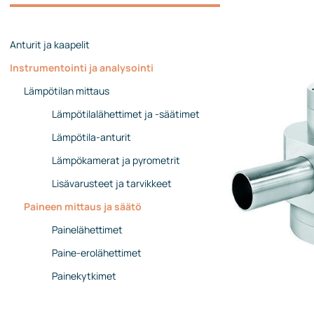
Johtoryhmä
Ota yhteyttä
Anturit ja kaapelit
Instrumentointi ja analysointi
Lämpötilan mittaus
Lämpötilalähettimet ja -säätimet
Lämpötila-anturit
Lämpökamerat ja pyrometrit
Lisävarusteet ja tarvikkeet
Paineen mittaus ja säätö
Painelähettimet
Paine-erolähettimet
Painekytkimet
Painemittarit