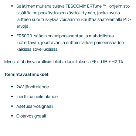
Säätimen mukana tuleva TESCOMin ERTune ™ -ohjelmisto
sisältää helppokäyttöisen käyttöliittymän, jonka avulla
laitteen suorituskykyä voidaan mukauttaa säätelemällä PID-
arvoja.
ER5000-säädin on helppo asentaa ja mahdollistaa
luotettavan, joustavan ja erittäin tarkan paineensäädön
kaikissa sovelluksissa
Myös räjähdysvaarallisiin tiloihin luokituksella EEx d llB + H2 T4​
Toimintavaatimukset
24V jännitelähde
Inertti paineilmalähde
Asetusarvosignaali
Oloarvosignaali