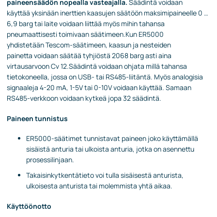
paineensäädön nopealla vasteajalla.
Säädintä voidaan
käyttää yksinään inerttien kaasujen säätöön maksimipaineelle 0 …
6,9 barg tai laite voidaan liittää myös mihin tahansa
pneumaattisesti toimivaan säätimeen.Kun ER5000
yhdistetään Tescom-säätimeen, kaasun ja nesteiden
painetta voidaan säätää tyhjiöstä 2068 barg asti aina
virtausarvoon Cv 12.Säädintä voidaan ohjata millä tahansa
tietokoneella, jossa on USB- tai RS485-liitäntä. Myös analogisia
signaaleja 4-20 mA, 1-5V tai 0-10V voidaan käyttää. Samaan
RS485-verkkoon voidaan kytkeä jopa 32 säädintä.
Paineen tunnistus
ER5000-säätimet tunnistavat paineen joko käyttämällä
sisäistä anturia tai ulkoista anturia, jotka on asennettu
prosessilinjaan.
Takaisinkytkentätieto voi tulla sisäisestä anturista,
ulkoisesta anturista tai molemmista yhtä aikaa.
Käyttöönotto