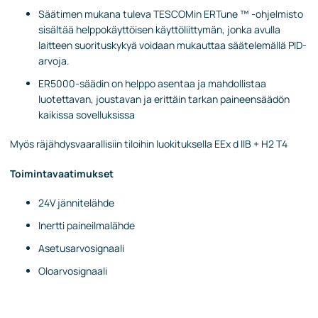
Säätimen mukana tuleva TESCOMin ERTune ™ -ohjelmisto
sisältää helppokäyttöisen käyttöliittymän, jonka avulla
laitteen suorituskykyä voidaan mukauttaa säätelemällä PID-
arvoja.
ER5000-säädin on helppo asentaa ja mahdollistaa
luotettavan, joustavan ja erittäin tarkan paineensäädön
kaikissa sovelluksissa
Myös räjähdysvaarallisiin tiloihin luokituksella EEx d llB + H2 T4​
Toimintavaatimukset
24V jännitelähde
Inertti paineilmalähde
Asetusarvosignaali
Oloarvosignaali