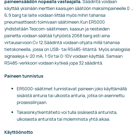
paineensäädön nopealla vasteajalla.
Säädintä voidaan
käyttää yksinään inerttien kaasujen säätöön maksimipaineelle 0 …
6,9 barg tai laite voidaan liittää myös mihin tahansa
pneumaattisesti toimivaan säätimeen.Kun ER5000
yhdistetään Tescom-säätimeen, kaasun ja nesteiden
painetta voidaan säätää tyhjiöstä 2068 barg asti aina
virtausarvoon Cv 12.Säädintä voidaan ohjata millä tahansa
tietokoneella, jossa on USB- tai RS485-liitäntä. Myös analogisia
signaaleja 4-20 mA, 1-5V tai 0-10V voidaan käyttää. Samaan
RS485-verkkoon voidaan kytkeä jopa 32 säädintä.
Paineen tunnistus
ER5000-säätimet tunnistavat paineen joko käyttämällä
sisäistä anturia tai ulkoista anturia, jotka on asennettu
prosessilinjaan.
Takaisinkytkentätieto voi tulla sisäisestä anturista,
ulkoisesta anturista tai molemmista yhtä aikaa.
Käyttöönotto