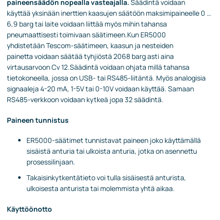
paineensäädön nopealla vasteajalla.
Säädintä voidaan
käyttää yksinään inerttien kaasujen säätöön maksimipaineelle 0 …
6,9 barg tai laite voidaan liittää myös mihin tahansa
pneumaattisesti toimivaan säätimeen.Kun ER5000
yhdistetään Tescom-säätimeen, kaasun ja nesteiden
painetta voidaan säätää tyhjiöstä 2068 barg asti aina
virtausarvoon Cv 12.Säädintä voidaan ohjata millä tahansa
tietokoneella, jossa on USB- tai RS485-liitäntä. Myös analogisia
signaaleja 4-20 mA, 1-5V tai 0-10V voidaan käyttää. Samaan
RS485-verkkoon voidaan kytkeä jopa 32 säädintä.
Paineen tunnistus
ER5000-säätimet tunnistavat paineen joko käyttämällä
sisäistä anturia tai ulkoista anturia, jotka on asennettu
prosessilinjaan.
Takaisinkytkentätieto voi tulla sisäisestä anturista,
ulkoisesta anturista tai molemmista yhtä aikaa.
Käyttöönotto