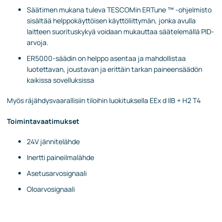
Säätimen mukana tuleva TESCOMin ERTune ™ -ohjelmisto
sisältää helppokäyttöisen käyttöliittymän, jonka avulla
laitteen suorituskykyä voidaan mukauttaa säätelemällä PID-
arvoja.
ER5000-säädin on helppo asentaa ja mahdollistaa
luotettavan, joustavan ja erittäin tarkan paineensäädön
kaikissa sovelluksissa
Myös räjähdysvaarallisiin tiloihin luokituksella EEx d llB + H2 T4​
Toimintavaatimukset
24V jännitelähde
Inertti paineilmalähde
Asetusarvosignaali
Oloarvosignaali