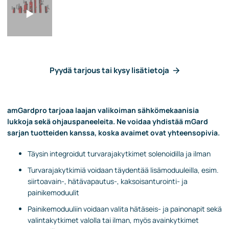
Pyydä tarjous tai kysy lisätietoja
amGardpro tarjoaa laajan valikoiman sähkömekaanisia
lukkoja sekä ohjauspaneeleita. Ne
voidaa yhdistää mGard
sarjan tuotteiden kanssa, koska avaimet ovat yhteensopivia.
Täysin integroidut turvarajakytkimet solenoidilla ja ilman
Turvarajakytkimiä voidaan täydentää lisämoduuleilla, esim.
siirtoavain-, hätävapautus-, kaksoisanturointi- ja
painikemoduulit
Painikemoduuliin voidaan valita hätäseis- ja painonapit sekä
valintakytkimet valolla tai ilman, myös avainkytkimet