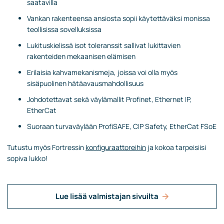
saatavilla
Vankan rakenteensa ansiosta sopii käytettäväksi monissa
teollisissa sovelluksissa
Lukituskielissä isot toleranssit sallivat lukittavien
rakenteiden mekaanisen elämisen
Erilaisia kahvamekanismeja, joissa voi olla myös
sisäpuolinen hätäavausmahdollisuus
Johdotettavat sekä väylämallit Profinet, Ethernet IP,
EtherCat
Suoraan turvaväylään ProfiSAFE, CIP Safety, EtherCat FSoE
Tutustu myös Fortressin
konfiguraattoreihin
ja kokoa tarpeisiisi
sopiva lukko!
Lue lisää valmistajan sivuilta