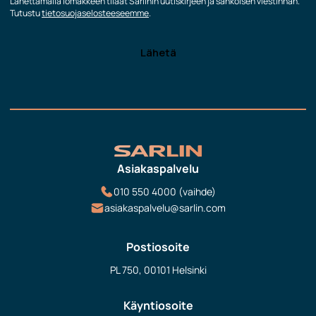
Lähettämällä lomakkeen tilaat Sarlinin uutiskirjeen ja sähköisen viestinnän.
Tutustu
tietosuojaselosteeseemme
.
Asiakaspalvelu
010 550 4000 (vaihde)
asiakaspalvelu@sarlin.com
Postiosoite
PL 750, 00101 Helsinki
Käyntiosoite