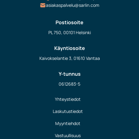
asiakaspalvelu@sarlin.com
Postiosoite
PL 750, 00101 Helsinki
Käyntiosoite
Kaivokselantie 3, 01610 Vantaa
Y-tunnus
0612683-5
Yhteystiedot
Laskutustiedot
Myyntiehdot
Vastuullisuus