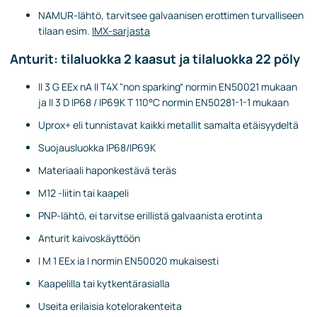
NAMUR-lähtö, tarvitsee galvaanisen erottimen turvalliseen
tilaan esim.
IMX-sarjasta
Anturit: tilaluokka 2 kaasut ja tilaluokka 22 pöly
II 3 G EEx nA II T4X "non sparking“ normin EN50021 mukaan
ja II 3 D IP68 / IP69K T 110°C normin EN50281-1-1 mukaan
Uprox+ eli tunnistavat kaikki metallit samalta etäisyydeltä
Suojausluokka IP68/IP69K
Materiaali haponkestävä teräs
M12 -liitin tai kaapeli
PNP-lähtö, ei tarvitse erillistä galvaanista erotinta
Anturit kaivoskäyttöön
I M 1 EEx ia I normin EN50020 mukaisesti
Kaapelilla tai kytkentärasialla
Useita erilaisia kotelorakenteita