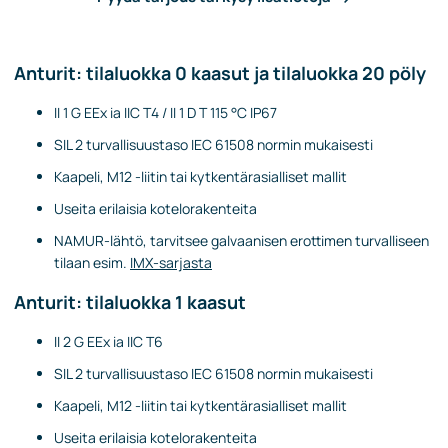
Anturit: tilaluokka 0 kaasut ja tilaluokka 20 pöly
II 1 G EEx ia IIC T4 / II 1 D T 115 °C IP67
SIL 2 turvallisuustaso IEC 61508 normin mukaisesti
Kaapeli, M12 -liitin tai kytkentärasialliset mallit
Useita erilaisia kotelorakenteita
NAMUR-lähtö, tarvitsee galvaanisen erottimen turvalliseen
tilaan esim.
IMX-sarjasta
Anturit: tilaluokka 1 kaasut
II 2 G EEx ia IIC T6
SIL 2 turvallisuustaso IEC 61508 normin mukaisesti
Kaapeli, M12 -liitin tai kytkentärasialliset mallit
Useita erilaisia kotelorakenteita