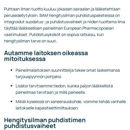
Puhtaan ilman tuotto kuuluu jokaisen sairaalan ja lääketehtaan
perusedellytyksiin. BAM hengitysilman puhdistuspaketeissa on
integroidut suodatus- ja puhdistusvaiheet ja niiden tuottama ilma
täyttää lääkkeellisen paineilman European Pharmacopoeian
vaatimukset. Puhdistusyksiköt on sopiva ratkaisu, kun
hengitysilman tarve on suuri.
Autamme laitoksen oikeassa
mitoituksessa
Paineilmalaitoksen suunnittelija tekee omat laskelmansa
tarjouspyynnön pohjaksi.
Lisäksi tarvitsemme tiedon, kuinka paljon lääkkellistä
paineilmaa tarvitaan ja millä paineella.
Mikäli kyseessä on saneerauskohde, voimme tehdä vanhalle
laitokselle kapasiteettimittauksen.
Hengitysilman puhdistimen
puhdistusvaiheet