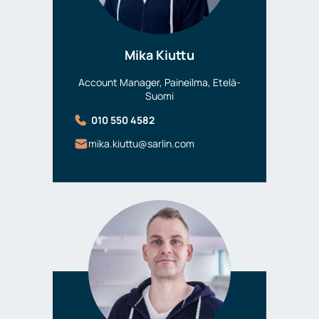
Mika Kiuttu
Account Manager, Paineilma, Etelä-
Suomi
010 550 4582
mika.kiuttu@sarlin.com