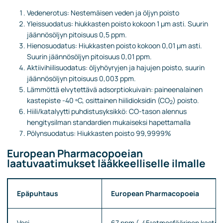
Vedenerotus: Nestemäisen veden ja öljyn poisto
Yleissuodatus: hiukkasten poisto kokoon 1 µm asti. Suurin
jäännösöljyn pitoisuus 0,5 ppm.
Hienosuodatus: Hiukkasten poisto kokoon 0,01 µm asti.
Suurin jäännösöljyn pitoisuus 0,01 ppm.
Aktiivihiilisuodatus: öljyhöyryjen ja hajujen poisto, suurin
jäännösöljyn pitoisuus 0,003 ppm.
Lämmöttä elvytettävä adsorptiokuivain: paineenalainen
kastepiste -40 ºC, osittainen hiilidioksidin (CO
) poisto.
2
Hiili/katalyytti puhdistusyksikkö: CO-tason alennus
hengitysilman standardien mukaiseksi hapettamalla
Pölynsuodatus: Hiukkasten poisto 99,9999%
European Pharmacopoeian
laatuvaatimukset lääkkeelliselle ilmalle
Epäpuhtaus
European Pharmacopoeia
Vesi
67 ppm (-45º
atmosfäärinen kastep