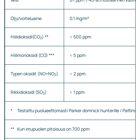
Öljy/voiteluaine
0,1 mg/m³
Hiilidioksidi(CO
) **
< 500 ppm
2
Hiilimonoksidi (CO) ***
< 5 ppm
Typen oksidit (NO+NO
)
< 2 ppm
2
Rikkidioksidi (SO
)
< 1 ppm
2
* Testattu puolueettomasti Parker domnick hunterille / Pattinson
** Kun imupuolen pitoisuus on 700 ppm