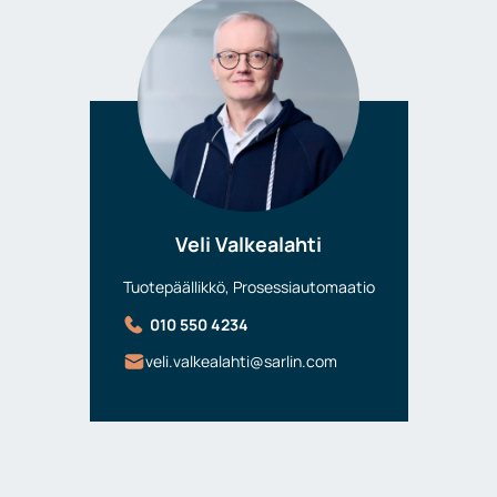
Veli Valkealahti
Tuotepäällikkö, Prosessiautomaatio
010 550 4234
veli.valkealahti@sarlin.com