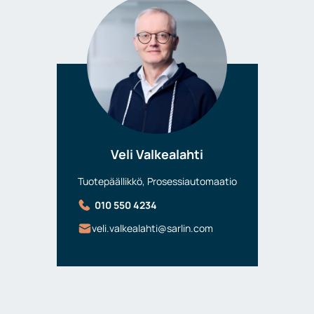
Veli Valkealahti
Tuotepäällikkö, Prosessiautomaatio
010 550 4234
veli.valkealahti@sarlin.com